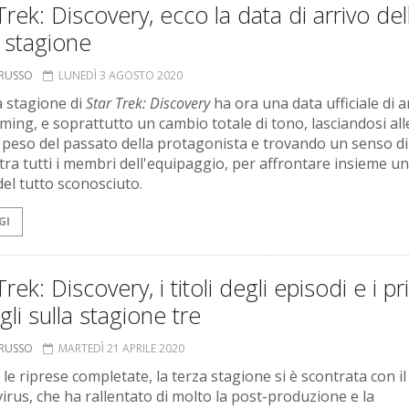
Trek: Discovery, ecco la data di arrivo del
 stagione
ORUSSO
LUNEDÌ 3 AGOSTO 2020
a stagione di
Star Trek: Discovery
ha ora una data ufficiale di a
aming, e soprattutto un cambio totale di tono, lasciandosi all
il peso del passato della protagonista e trovando un senso di
tra tutti i membri dell'equipaggio, per affrontare insieme un
del tutto sconosciuto.
GI
Trek: Discovery, i titoli degli episodi e i pr
gli sulla stagione tre
ORUSSO
MARTEDÌ 21 APRILE 2020
le riprese completate, la terza stagione si è scontrata con il
irus, che ha rallentato di molto la post-produzione e la