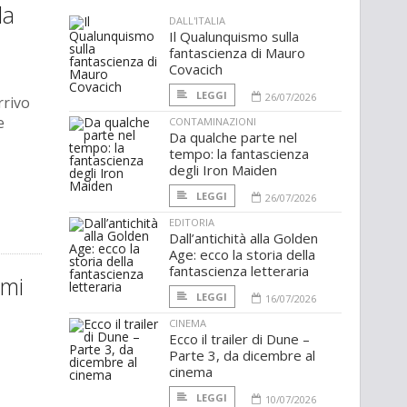
la
DALL'ITALIA
Il Qualunquismo sulla
fantascienza di Mauro
Covacich
LEGGI
26/07/2026
rrivo
e
CONTAMINAZIONI
Da qualche parte nel
tempo: la fantascienza
degli Iron Maiden
LEGGI
26/07/2026
EDITORIA
Dall’antichità alla Golden
Age: ecco la storia della
fantascienza letteraria
imi
LEGGI
16/07/2026
CINEMA
Ecco il trailer di Dune –
Parte 3, da dicembre al
cinema
LEGGI
10/07/2026