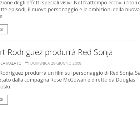
zione degli effetti speciali visivi. Nel frattempo eccovi i titoli 
ette episodi, il nuovo personaggio e le ambizioni della nuova
e.
GI
rt Rodriguez produrrà Red Sonja
UCA MALATO
DOMENICA 29 GIUGNO 2008
Rodriguez produrrà un film sul personaggio di Red Sonja. S
etato dalla compagna Rose McGowan e diretto da Douglas
oski
GI