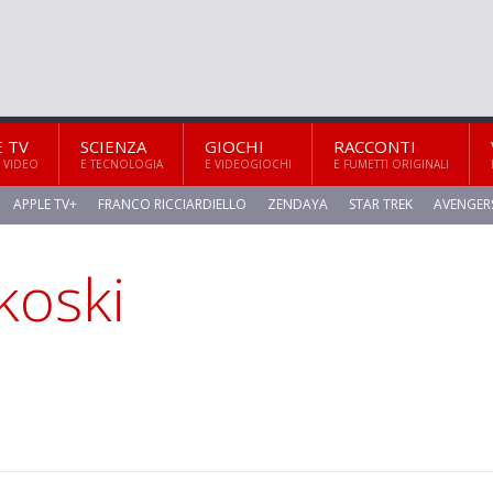
E TV
SCIENZA
GIOCHI
RACCONTI
 VIDEO
E TECNOLOGIA
E VIDEOGIOCHI
E FUMETTI ORIGINALI
APPLE TV+
FRANCO RICCIARDIELLO
ZENDAYA
STAR TREK
AVENGER
koski