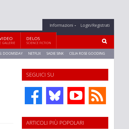
Informazioni
Login/Registrati
VIDEO
DELOS
E GALLERIE
SCIENCE FICTION
S: DOOMSDAY
NETFLIX
SADIE SINK
CELIA ROSE GOODING
SEGUICI SU
ARTICOLI PIÙ POPOLARI