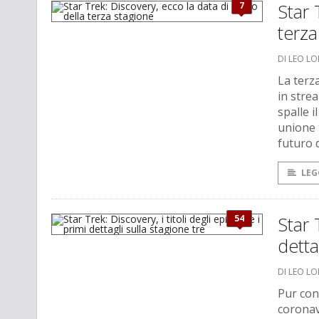
7
Star 
terza
DI LEO L
La terz
in stre
spalle 
unione 
futuro 
LEG
54
Star 
detta
DI LEO L
Pur con 
coronav