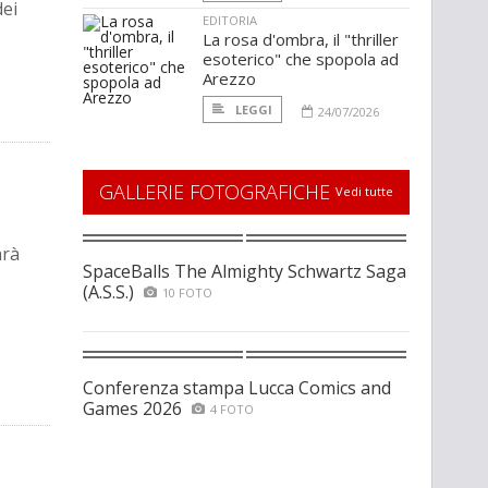
dei
EDITORIA
La rosa d'ombra, il "thriller
esoterico" che spopola ad
Arezzo
LEGGI
24/07/2026
GALLERIE FOTOGRAFICHE
Vedi tutte
arà
SpaceBalls The Almighty Schwartz Saga
(A.S.S.)
10 FOTO
Conferenza stampa Lucca Comics and
Games 2026
4 FOTO