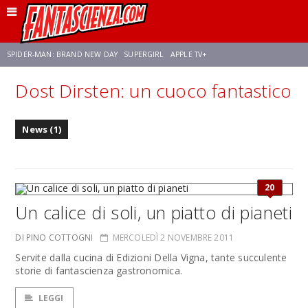
SPIDER-MAN: BRAND NEW DAY
SUPERGIRL
APPLE TV+
Dost Dirsten: un cuoco fantastico
FRANCO RICCIARDIELLO
ZENDAYA
STAR TREK
AVENGERS: DOOMSDAY
News (1)
NETFLIX
SADIE SINK
CELIA ROSE GOODING
20
Un calice di soli, un piatto di pianeti
DI PINO COTTOGNI
MERCOLEDÌ 2 NOVEMBRE 2011
Servite dalla cucina di Edizioni Della Vigna, tante succulente
storie di fantascienza gastronomica.
LEGGI