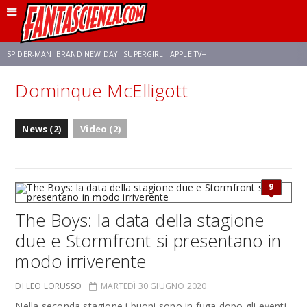
SPIDER-MAN: BRAND NEW DAY
SUPERGIRL
APPLE TV+
Dominque McElligott
FRANCO RICCIARDIELLO
ZENDAYA
STAR TREK
AVENGERS: DOOMSDAY
News (2)
Video (2)
NETFLIX
SADIE SINK
CELIA ROSE GOODING
9
The Boys: la data della stagione
due e Stormfront si presentano in
modo irriverente
DI LEO LORUSSO
MARTEDÌ 30 GIUGNO 2020
Nella seconda stagione i buoni sono in fuga dopo gli eventi