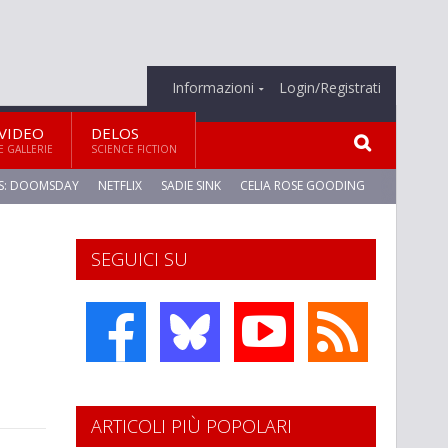
Informazioni
Login/Registrati
VIDEO
DELOS
E GALLERIE
SCIENCE FICTION
S: DOOMSDAY
NETFLIX
SADIE SINK
CELIA ROSE GOODING
SEGUICI SU
ARTICOLI PIÙ POPOLARI