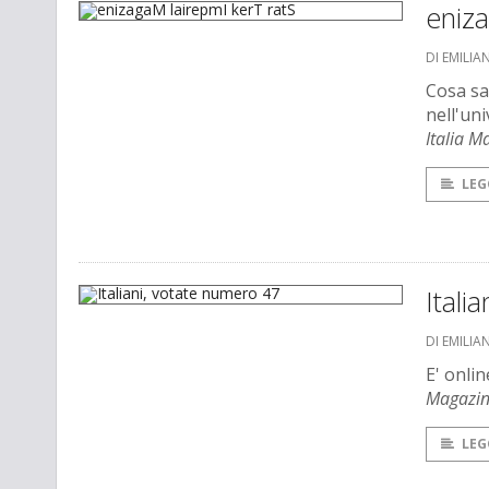
eniza
DI EMILI
Cosa sa
nell'un
Italia M
LEG
Itali
DI EMILI
E' onlin
Magazi
LEG