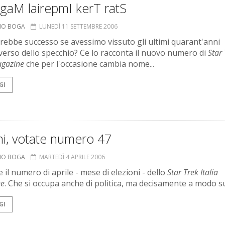
gaM lairepmI kerT ratS
ANO BOGA
LUNEDÌ 11 SETTEMBRE 2006
rebbe successo se avessimo vissuto gli ultimi quarant'anni
iverso dello specchio? Ce lo racconta il nuovo numero di
Star
agazine
che per l'occasione cambia nome...
GI
ani, votate numero 47
ANO BOGA
MARTEDÌ 4 APRILE 2006
e il numero di aprile - mese di elezioni - dello
Star Trek Italia
ne
. Che si occupa anche di politica, ma decisamente a modo s
GI