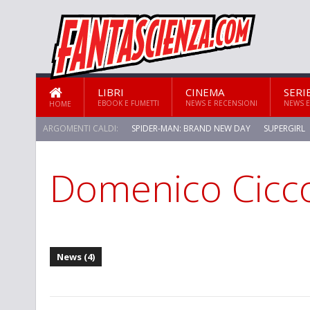
LIBRI
CINEMA
SERI
EBOOK E FUMETTI
NEWS E RECENSIONI
NEWS E
HOME
ARGOMENTI CALDI:
SPIDER-MAN: BRAND NEW DAY
SUPERGIRL
Domenico Cicc
News (4)