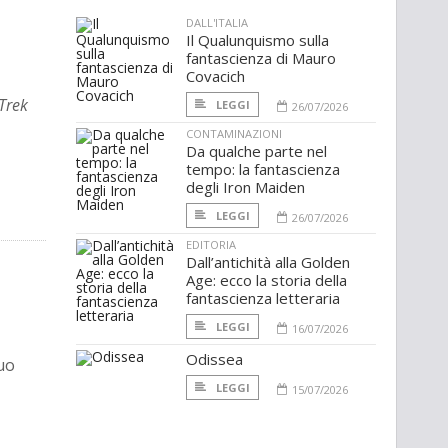
DALL'ITALIA
Il Qualunquismo sulla
fantascienza di Mauro
Covacich
 Trek
LEGGI
26/07/2026
CONTAMINAZIONI
Da qualche parte nel
tempo: la fantascienza
degli Iron Maiden
LEGGI
26/07/2026
EDITORIA
Dall’antichità alla Golden
Age: ecco la storia della
fantascienza letteraria
LEGGI
16/07/2026
Odissea
uo
LEGGI
15/07/2026