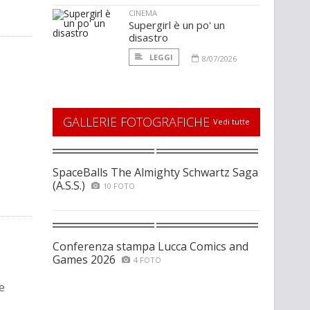
CINEMA
Supergirl è un po' un
disastro
LEGGI
8/07/2026
GALLERIE FOTOGRAFICHE
Vedi tutte
SpaceBalls The Almighty Schwartz Saga
(A.S.S.)
10 FOTO
Conferenza stampa Lucca Comics and
Games 2026
4 FOTO
e