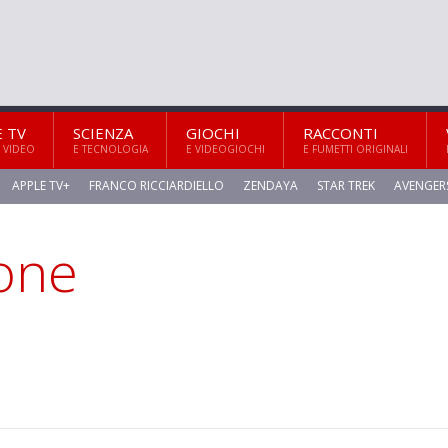
E TV
SCIENZA
GIOCHI
RACCONTI
 VIDEO
E TECNOLOGIA
E VIDEOGIOCHI
E FUMETTI ORIGINALI
APPLE TV+
FRANCO RICCIARDIELLO
ZENDAYA
STAR TREK
AVENGER
one