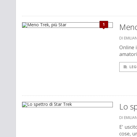
1
Meno 
DI EMILI
Online 
amatoria
LEG
Lo sp
DI EMILI
E' uscit
cose, un