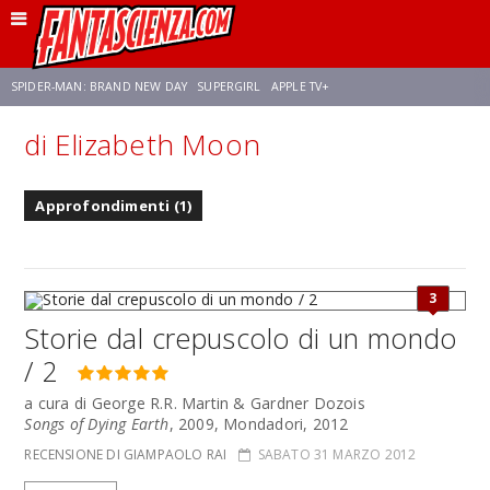
SPIDER-MAN: BRAND NEW DAY
SUPERGIRL
APPLE TV+
di Elizabeth Moon
FRANCO RICCIARDIELLO
ZENDAYA
STAR TREK
AVENGERS: DOOMSDAY
Approfondimenti (1)
NETFLIX
SADIE SINK
STAR TREK: STRANGE NEW WORLDS
3
Storie dal crepuscolo di un mondo
/ 2
a cura di George R.R. Martin & Gardner Dozois
Songs of Dying Earth
, 2009, Mondadori, 2012
RECENSIONE DI GIAMPAOLO RAI
SABATO 31 MARZO 2012