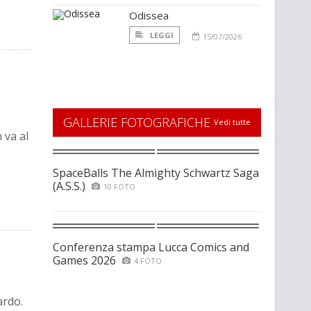
Odissea
LEGGI
15/07/2026
GALLERIE FOTOGRAFICHE
Vedi tutte
 va al
SpaceBalls The Almighty Schwartz Saga
(A.S.S.)
10 FOTO
Conferenza stampa Lucca Comics and
Games 2026
4 FOTO
ardo.