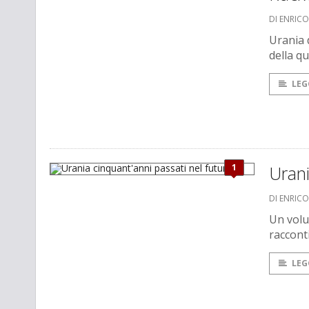
DI ENRIC
Urania 
della q
LEG
1
Urani
DI ENRIC
Un volu
racconti
LEG