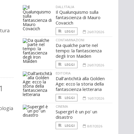
DALL'ITALIA
Il Qualunquismo sulla
fantascienza di Mauro
Covacich
rtura
LEGGI
26/07/2026
CONTAMINAZIONI
Da qualche parte nel
tempo: la fantascienza
degli Iron Maiden
LEGGI
26/07/2026
EDITORIA
Dall’antichità alla Golden
Age: ecco la storia della
11
fantascienza letteraria
LEGGI
16/07/2026
CINEMA
ologia
Supergirl è un po' un
disastro
LEGGI
8/07/2026