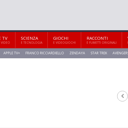
E TV
SCIENZA
GIOCHI
RACCONTI
 VIDEO
E TECNOLOGIA
E VIDEOGIOCHI
E FUMETTI ORIGINALI
APPLE TV+
FRANCO RICCIARDIELLO
ZENDAYA
STAR TREK
AVENGER