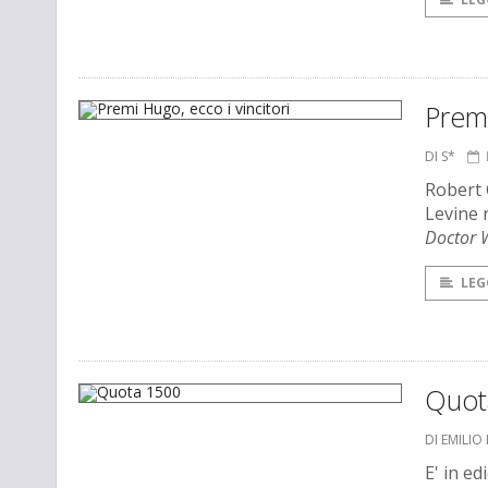
Premi
DI S*
Robert 
Levine n
Doctor
LEG
Quot
DI EMILIO
E' in ed