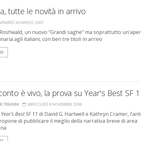
a, tutte le novità in arrivo
VENERDÌ 30 MARZO 2007
 Roshwald, un nuovo "Grandi saghe" ma soprattutto un'ape
naria agli italiani, con ben tre titoli in arrivo
GI
cconto è vivo, la prova su Year's Best SF 
NE TREANNI
MERCOLEDÌ 8 NOVEMBRE 2006
a
Year's Best SF 11
di David G. Hartwell e Kathryn Cramer, l’ant
propone di pubblicare il meglio della narrativa breve di area
ona
GI