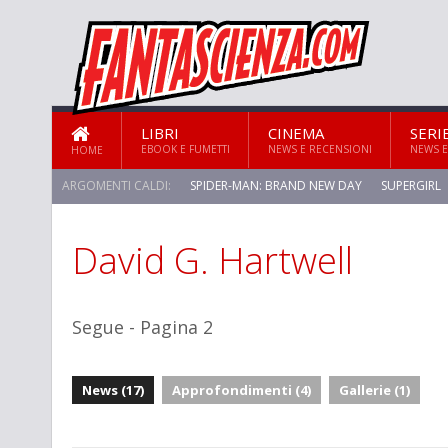
LIBRI
CINEMA
SERI
EBOOK E FUMETTI
NEWS E RECENSIONI
NEWS E
HOME
ARGOMENTI CALDI:
SPIDER-MAN: BRAND NEW DAY
SUPERGIRL
David G. Hartwell
Segue - Pagina 2
News (17)
Approfondimenti (4)
Gallerie (1)