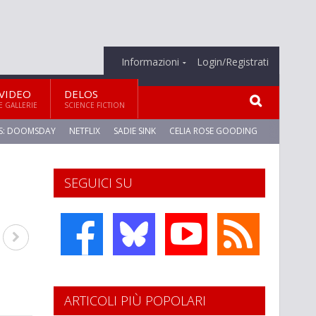
Informazioni
Login/Registrati
VIDEO
DELOS
E GALLERIE
SCIENCE FICTION
S: DOOMSDAY
NETFLIX
SADIE SINK
CELIA ROSE GOODING
SEGUICI SU
ARTICOLI PIÙ POPOLARI