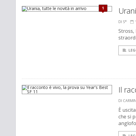
1
Urani
DI S*
Stross,
straordi
LEG
Il ra
DI CARMI
È uscit
che si 
anglof
LEG