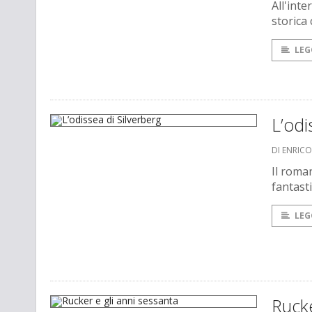
All'inte
storica 
LEG
L’odi
DI ENRIC
Il roma
fantast
LEG
Rucke