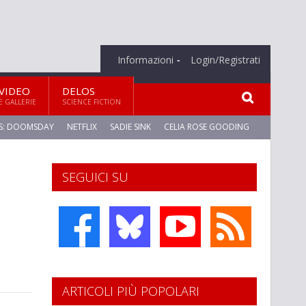
Informazioni
Login/Registrati
VIDEO
DELOS
E GALLERIE
SCIENCE FICTION
S: DOOMSDAY
NETFLIX
SADIE SINK
CELIA ROSE GOODING
SEGUICI SU
ARTICOLI PIÙ POPOLARI