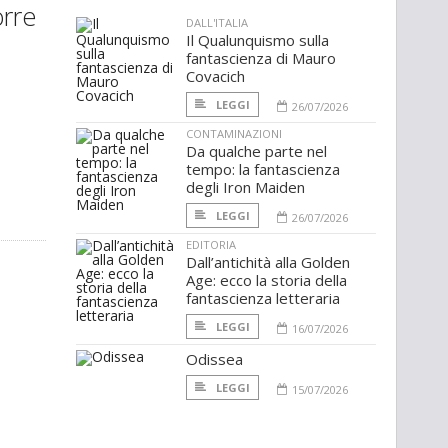
orre
DALL'ITALIA
Il Qualunquismo sulla
fantascienza di Mauro
Covacich
LEGGI
26/07/2026
CONTAMINAZIONI
Da qualche parte nel
tempo: la fantascienza
degli Iron Maiden
LEGGI
26/07/2026
EDITORIA
Dall’antichità alla Golden
Age: ecco la storia della
fantascienza letteraria
LEGGI
16/07/2026
Odissea
LEGGI
15/07/2026