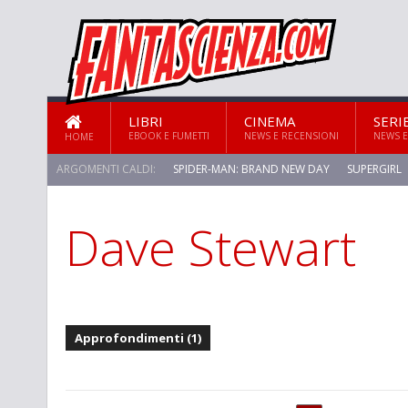
LIBRI
CINEMA
SERI
EBOOK E FUMETTI
NEWS E RECENSIONI
NEWS E
HOME
ARGOMENTI CALDI:
SPIDER-MAN: BRAND NEW DAY
SUPERGIRL
Dave Stewart
Approfondimenti (1)