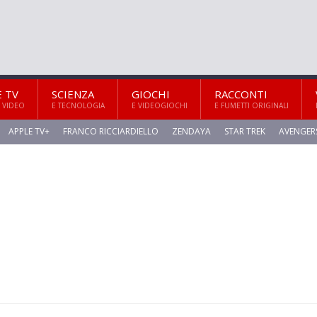
E TV
SCIENZA
GIOCHI
RACCONTI
 VIDEO
E TECNOLOGIA
E VIDEOGIOCHI
E FUMETTI ORIGINALI
APPLE TV+
FRANCO RICCIARDIELLO
ZENDAYA
STAR TREK
AVENGER