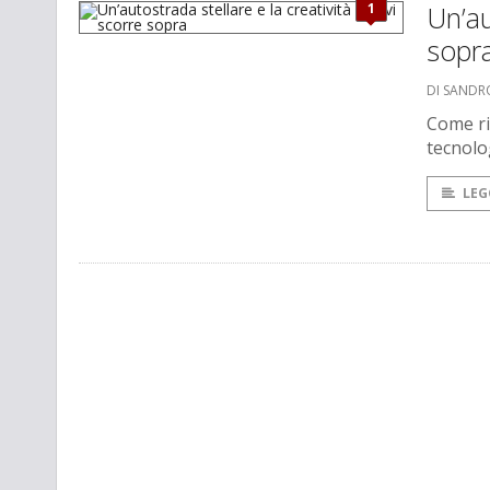
1
Un’au
sopr
DI SANDRO
Come ri
tecnolog
LEG