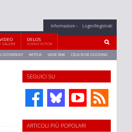
Informazioni
Login/Registrati
VIDEO
DELOS
E GALLERIE
SCIENCE FICTION
S: DOOMSDAY
NETFLIX
SADIE SINK
CELIA ROSE GOODING
SEGUICI SU
ARTICOLI PIÙ POPOLARI