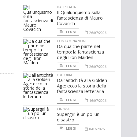
DALL'ITALIA
Il Qualunquismo sulla
fantascienza di Mauro
Covacich
LEGGI
26/07/2026
CONTAMINAZIONI
Da qualche parte nel
tempo: la fantascienza
degli Iron Maiden
LEGGI
26/07/2026
EDITORIA
Dall’antichità alla Golden
Age: ecco la storia della
fantascienza letteraria
LEGGI
16/07/2026
CINEMA
Supergirl è un po' un
disastro
LEGGI
8/07/2026