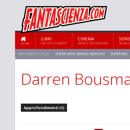
LIBRI
CINEMA
SERI
EBOOK E FUMETTI
NEWS E RECENSIONI
NEWS E
HOME
ARGOMENTI CALDI:
SPIDER-MAN: BRAND NEW DAY
SUPERGIRL
Darren Bousm
Approfondimenti (1)