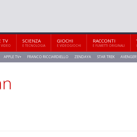
E TV
SCIENZA
GIOCHI
RACCONTI
 VIDEO
E TECNOLOGIA
E VIDEOGIOCHI
E FUMETTI ORIGINALI
APPLE TV+
FRANCO RICCIARDIELLO
ZENDAYA
STAR TREK
AVENGER
an