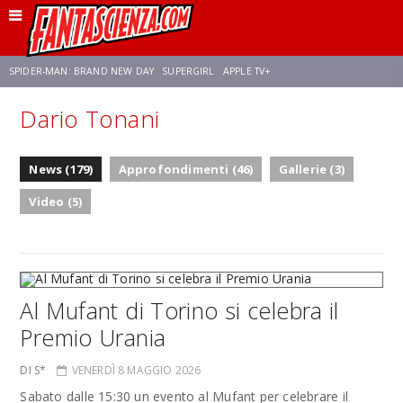
SPIDER-MAN: BRAND NEW DAY
SUPERGIRL
APPLE TV+
Dario Tonani
FRANCO RICCIARDIELLO
ZENDAYA
STAR TREK
AVENGERS: DOOMSDAY
News (179)
Approfondimenti (46)
Gallerie (3)
NETFLIX
SADIE SINK
CELIA ROSE GOODING
Video (5)
Al Mufant di Torino si celebra il
Premio Urania
DI S*
VENERDÌ 8 MAGGIO 2026
Sabato dalle 15:30 un evento al Mufant per celebrare il