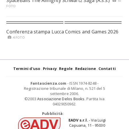
SpaceBalls The Almighty Schwartz Saga (A.S.S.)
10
FOTO
Conferenza stampa Lucca Comics and Games 2026
4 FOTO
Termini d'uso
Privacy
Regole
Redazione
Contatti
Fantascienza.com
- ISSN 1974-8248 -
Registrazione tribunale di Milano, n. 521 del 5
settembre 2006.
©2003
Associazione Delos Books
. Partita Iva
04029050962.
Pubblicità:
EADV s.r.l.
- Via Luigi
Capuana, 11 - 95030