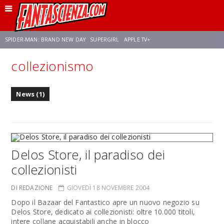
SPIDER-MAN: BRAND NEW DAY
SUPERGIRL
APPLE TV+
collezionismo
FRANCO RICCIARDIELLO
ZENDAYA
STAR TREK
AVENGERS: DOOMSDAY
News (1)
NETFLIX
SADIE SINK
STAR TREK: STRANGE NEW WORLDS
Delos Store, il paradiso dei
collezionisti
DI REDAZIONE
GIOVEDÌ 18 NOVEMBRE 2004
Dopo il Bazaar del Fantastico apre un nuovo negozio su
Delos Store, dedicato ai collezionisti: oltre 10.000 titoli,
intere collane acquistabili anche in blocco