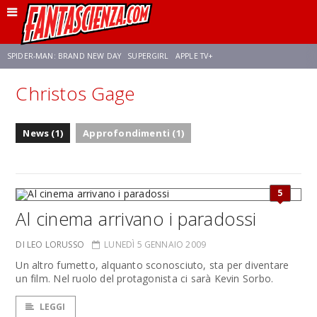
SPIDER-MAN: BRAND NEW DAY
SUPERGIRL
APPLE TV+
Christos Gage
FRANCO RICCIARDIELLO
ZENDAYA
STAR TREK
AVENGERS: DOOMSDAY
News (1)
Approfondimenti (1)
NETFLIX
SADIE SINK
STAR TREK: STRANGE NEW WORLDS
5
Al cinema arrivano i paradossi
DI LEO LORUSSO
LUNEDÌ 5 GENNAIO 2009
Un altro fumetto, alquanto sconosciuto, sta per diventare
un film. Nel ruolo del protagonista ci sarà Kevin Sorbo.
LEGGI