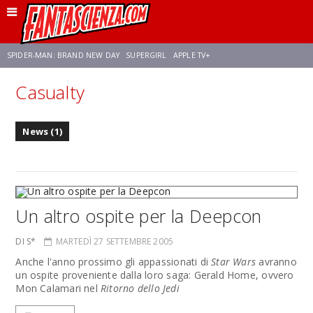
SPIDER-MAN: BRAND NEW DAY
SUPERGIRL
APPLE TV+
Casualty
FRANCO RICCIARDIELLO
ZENDAYA
STAR TREK
AVENGERS: DOOMSDAY
News (1)
NETFLIX
SADIE SINK
CELIA ROSE GOODING
Un altro ospite per la Deepcon
DI S*
MARTEDÌ 27 SETTEMBRE 2005
Anche l'anno prossimo gli appassionati di
Star Wars
avranno
un ospite proveniente dalla loro saga: Gerald Home, ovvero
Mon Calamari nel
Ritorno dello Jedi