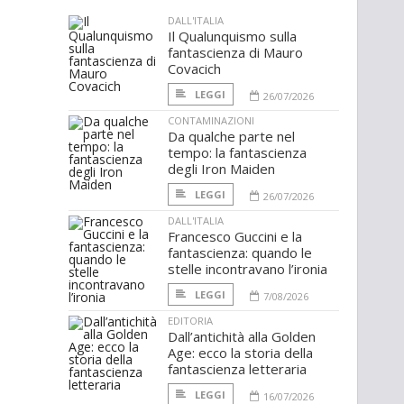
DALL'ITALIA
Il Qualunquismo sulla
fantascienza di Mauro
Covacich
LEGGI
26/07/2026
CONTAMINAZIONI
Da qualche parte nel
tempo: la fantascienza
degli Iron Maiden
LEGGI
26/07/2026
DALL'ITALIA
Francesco Guccini e la
fantascienza: quando le
stelle incontravano l’ironia
LEGGI
7/08/2026
EDITORIA
Dall’antichità alla Golden
Age: ecco la storia della
fantascienza letteraria
LEGGI
16/07/2026