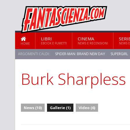
LIBRI
CINEMA
SERI
EBOOK E FUMETTI
NEWS E RECENSIONI
NEWS E
HOME
ARGOMENTI CALDI:
SPIDER-MAN: BRAND NEW DAY
SUPERGIRL
Burk Sharpless
STAR TREK: STRANGE NEW WORLDS
News (10)
Gallerie (1)
Video (6)