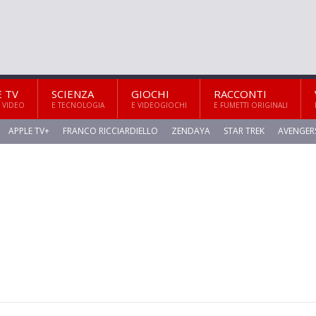
E TV
SCIENZA
GIOCHI
RACCONTI
 VIDEO
E TECNOLOGIA
E VIDEOGIOCHI
E FUMETTI ORIGINALI
APPLE TV+
FRANCO RICCIARDIELLO
ZENDAYA
STAR TREK
AVENGER