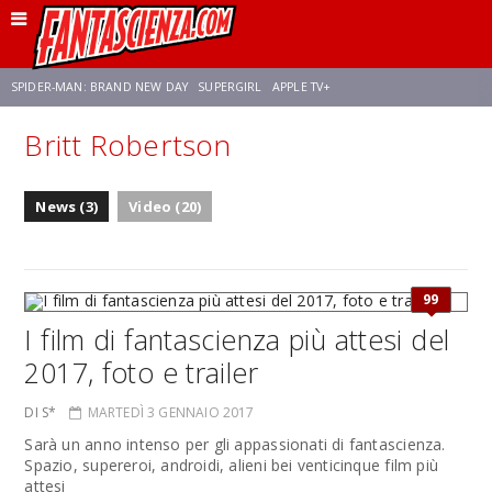
SPIDER-MAN: BRAND NEW DAY
SUPERGIRL
APPLE TV+
Britt Robertson
FRANCO RICCIARDIELLO
ZENDAYA
STAR TREK
AVENGERS: DOOMSDAY
News (3)
Video (20)
NETFLIX
SADIE SINK
STAR TREK: STRANGE NEW WORLDS
99
I film di fantascienza più attesi del
2017, foto e trailer
DI S*
MARTEDÌ 3 GENNAIO 2017
Sarà un anno intenso per gli appassionati di fantascienza.
Spazio, supereroi, androidi, alieni bei venticinque film più
attesi