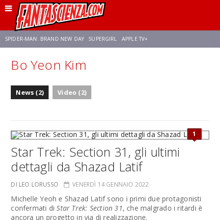
SPIDER-MAN: BRAND NEW DAY
SUPERGIRL
APPLE TV+
Bo Yeon Kim
FRANCO RICCIARDIELLO
ZENDAYA
STAR TREK
AVENGERS: DOOMSDAY
News (2)
Video (2)
NETFLIX
SADIE SINK
STAR TREK: STRANGE NEW WORLDS
1
Star Trek: Section 31, gli ultimi
dettagli da Shazad Latif
DI LEO LORUSSO
VENERDÌ 14 GENNAIO 2022
Michelle Yeoh e Shazad Latif sono i primi due protagonisti
confermati di
Star Trek: Section 31
, che malgrado i ritardi è
ancora un progetto in via di realizzazione.