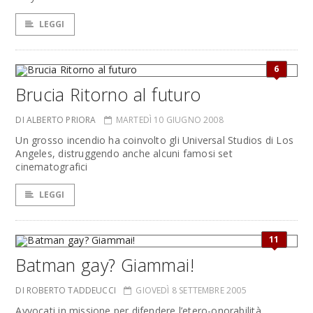
LEGGI
6
Brucia Ritorno al futuro
DI ALBERTO PRIORA
MARTEDÌ 10 GIUGNO 2008
Un grosso incendio ha coinvolto gli Universal Studios di Los
Angeles, distruggendo anche alcuni famosi set
cinematografici
LEGGI
11
Batman gay? Giammai!
DI ROBERTO TADDEUCCI
GIOVEDÌ 8 SETTEMBRE 2005
Avvocati in missione per difendere l’etero-onorabilità