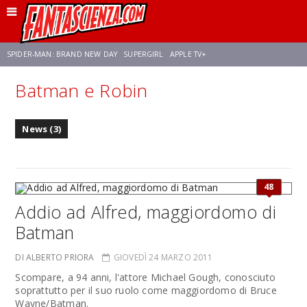
SPIDER-MAN: BRAND NEW DAY
SUPERGIRL
APPLE TV+
Batman e Robin
FRANCO RICCIARDIELLO
ZENDAYA
STAR TREK
AVENGERS: DOOMSDAY
News (3)
NETFLIX
SADIE SINK
STAR TREK: STRANGE NEW WORLDS
48
Addio ad Alfred, maggiordomo di
Batman
DI ALBERTO PRIORA
GIOVEDÌ 24 MARZO 2011
Scompare, a 94 anni, l'attore Michael Gough, conosciuto
soprattutto per il suo ruolo come maggiordomo di Bruce
Wayne/Batman.