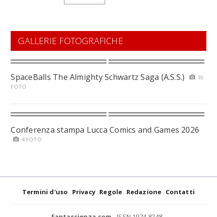
GALLERIE FOTOGRAFICHE
SpaceBalls The Almighty Schwartz Saga (A.S.S.)
10
FOTO
Conferenza stampa Lucca Comics and Games 2026
4 FOTO
Termini d'uso
Privacy
Regole
Redazione
Contatti
Fantascienza.com
- ISSN 1974-8248 -