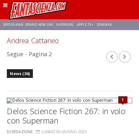
SPIDER-MAN: BRAND NEW DAY
SUPERGIRL
APPLE TV+
ZENDAYA
Andrea Cattaneo
FRANCO RICCIARDIELLO
AVENGERS: DOOMSDAY
STAR TREK
NETFLIX
Segue - Pagina 2
SADIE SINK
STAR TREK: STRANGE NEW WORLDS
News (36)
1
Delos Science Fiction 267: in volo
con Superman
DI REDAZIONE
LUNEDÌ 30 GIUGNO 2025