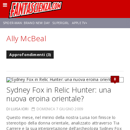
SPIDER-MAN: BRAND NEW DAY
SUPERGIRL
APPLE TV+
Ally McBeal
FRANCO RICCIARDIELLO
ZENDAYA
STAR TREK
AVENGERS: DOOMSDAY
Approfondimenti (3)
NETFLIX
SADIE SINK
STAR TREK: STRANGE NEW WORLDS
8
Sydney Fox in Relic Hunter: una
nuova eroina orientale?
DI LUISA IORI
DOMENICA 7 GIUGNO 2009
Questo mese, nel mirino della nostra Luisa Iori finisce lo
stereotipo della donna orientale, analizzato attraverso Tia
Carrere e la sua interpretazione dell'archeologa Sydney Fox