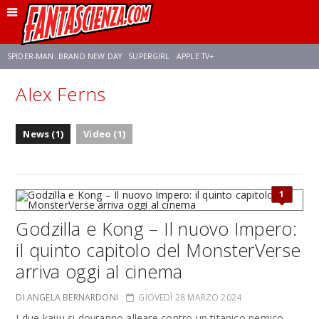
SPIDER-MAN: BRAND NEW DAY
SUPERGIRL
APPLE TV+
Alex Ferns
FRANCO RICCIARDIELLO
ZENDAYA
STAR TREK
AVENGERS: DOOMSDAY
News (1)
Video (1)
NETFLIX
SADIE SINK
STAR TREK: STRANGE NEW WORLDS
1
Godzilla e Kong – Il nuovo Impero:
il quinto capitolo del MonsterVerse
arriva oggi al cinema
DI ANGELA BERNARDONI
GIOVEDÌ 28 MARZO 2024
I due kaiju si dovranno alleare contro un titanico nemico