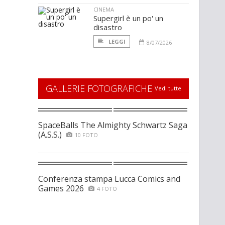
CINEMA
Supergirl è un po' un
disastro
LEGGI
8/07/2026
GALLERIE FOTOGRAFICHE
Vedi tutte
SpaceBalls The Almighty Schwartz Saga
(A.S.S.)
10 FOTO
Conferenza stampa Lucca Comics and
Games 2026
4 FOTO