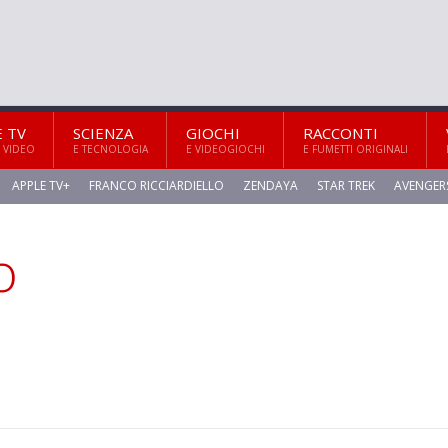
E TV
SCIENZA
GIOCHI
RACCONTI
 VIDEO
E TECNOLOGIA
E VIDEOGIOCHI
E FUMETTI ORIGINALI
APPLE TV+
FRANCO RICCIARDIELLO
ZENDAYA
STAR TREK
AVENGER
o