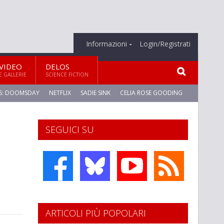
Informazioni
Login/Registrati
VIDEO
DELOS
E GALLERIE
SCIENCE FICTION
S: DOOMSDAY
NETFLIX
SADIE SINK
CELIA ROSE GOODING
SEGUICI SU
ARTICOLI PIÙ POPOLARI