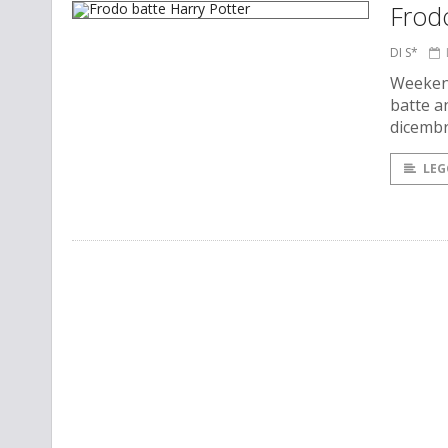
Frodo
DI S*
Weeken
batte a
dicemb
LEG