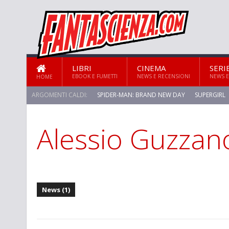
LIBRI
CINEMA
SERI
EBOOK E FUMETTI
NEWS E RECENSIONI
NEWS E
HOME
ARGOMENTI CALDI:
SPIDER-MAN: BRAND NEW DAY
SUPERGIRL
Alessio Guzzan
News (1)