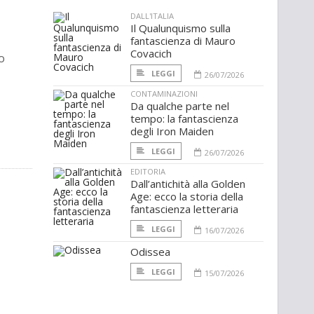
DALL'ITALIA
Il Qualunquismo sulla
fantascienza di Mauro
Covacich
ro
LEGGI
26/07/2026
CONTAMINAZIONI
Da qualche parte nel
tempo: la fantascienza
degli Iron Maiden
LEGGI
26/07/2026
EDITORIA
Dall’antichità alla Golden
Age: ecco la storia della
fantascienza letteraria
LEGGI
16/07/2026
Odissea
LEGGI
15/07/2026