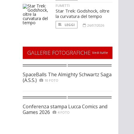
FUMETTI
Star Trek: Godshock, oltre
la curvatura del tempo
LEGGI
26/07/2026
GALLERIE FOTOGRAFICHE
Vedi tutte
SpaceBalls The Almighty Schwartz Saga
(A.S.S.)
10 FOTO
Conferenza stampa Lucca Comics and
Games 2026
4 FOTO