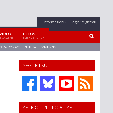
Informazioni
Login/Registrati
VIDEO
DELOS
E GALLERIE
SCIENCE FICTION
S: DOOMSDAY
NETFLIX
SADIE SINK
SEGUICI SU
ARTICOLI PIÙ POPOLARI