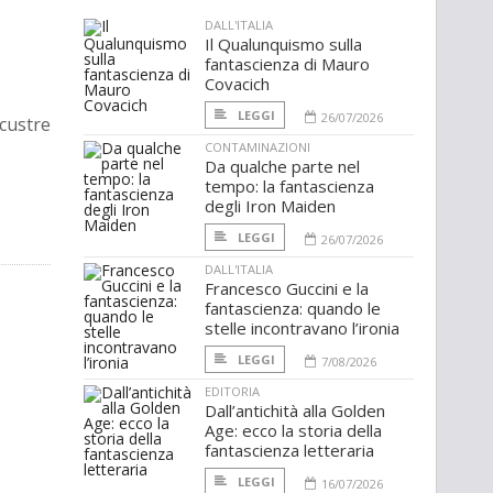
DALL'ITALIA
Il Qualunquismo sulla
fantascienza di Mauro
Covacich
LEGGI
26/07/2026
custre
CONTAMINAZIONI
Da qualche parte nel
tempo: la fantascienza
degli Iron Maiden
LEGGI
26/07/2026
DALL'ITALIA
Francesco Guccini e la
fantascienza: quando le
stelle incontravano l’ironia
LEGGI
7/08/2026
EDITORIA
Dall’antichità alla Golden
Age: ecco la storia della
fantascienza letteraria
LEGGI
16/07/2026