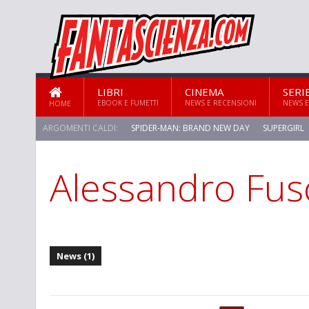
LIBRI
CINEMA
SERI
EBOOK E FUMETTI
NEWS E RECENSIONI
NEWS E
HOME
ARGOMENTI CALDI:
SPIDER-MAN: BRAND NEW DAY
SUPERGIRL
Alessandro Fus
STAR TREK: STRANGE NEW WORLDS
News (1)