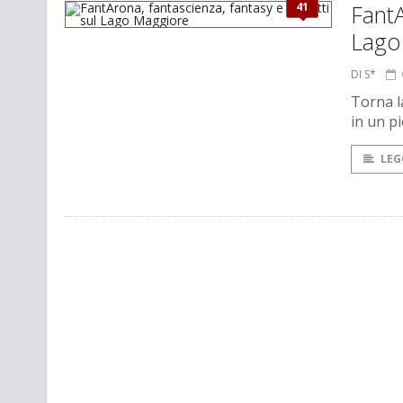
41
FantA
Lago
DI S*
Torna l
in un p
LEG