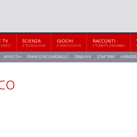
E TV
SCIENZA
GIOCHI
RACCONTI
 VIDEO
E TECNOLOGIA
E VIDEOGIOCHI
E FUMETTI ORIGINALI
APPLE TV+
FRANCO RICCIARDIELLO
ZENDAYA
STAR TREK
AVENGER
co