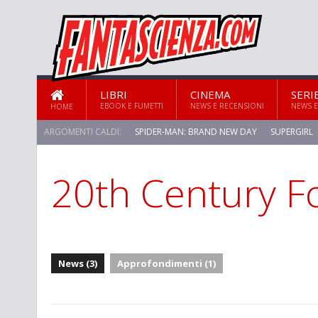
LIBRI
CINEMA
SERI
EBOOK E FUMETTI
NEWS E RECENSIONI
NEWS E
HOME
ARGOMENTI CALDI:
SPIDER-MAN: BRAND NEW DAY
SUPERGIRL
20th Century F
STAR TREK: STRANGE NEW WORLDS
News (3)
Approfondimenti (1)