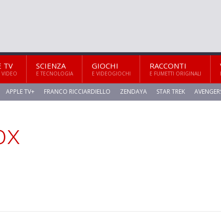
E TV
SCIENZA
GIOCHI
RACCONTI
 VIDEO
E TECNOLOGIA
E VIDEOGIOCHI
E FUMETTI ORIGINALI
APPLE TV+
FRANCO RICCIARDIELLO
ZENDAYA
STAR TREK
AVENGER
ox