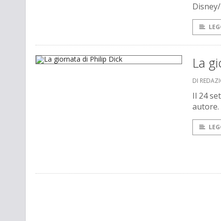
Disney/
LEG
La gi
DI REDAZ
Il 24 s
autore. 
LEG