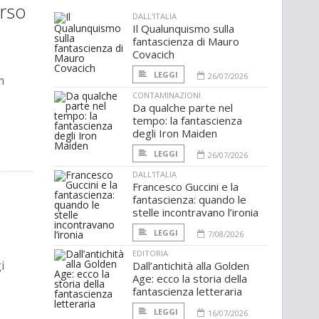
erso
DALL'ITALIA
Il Qualunquismo sulla
fantascienza di Mauro
Covacich
LEGGI
26/07/2026
m
CONTAMINAZIONI
Da qualche parte nel
tempo: la fantascienza
degli Iron Maiden
LEGGI
26/07/2026
DALL'ITALIA
Francesco Guccini e la
fantascienza: quando le
stelle incontravano l’ironia
LEGGI
7/08/2026
EDITORIA
i
Dall’antichità alla Golden
Age: ecco la storia della
fantascienza letteraria
LEGGI
16/07/2026