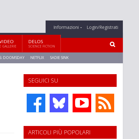
Informazioni
Login/Registrati
VIDEO
DELOS
E GALLERIE
SCIENCE FICTION
S: DOOMSDAY
NETFLIX
SADIE SINK
SEGUICI SU
ARTICOLI PIÙ POPOLARI