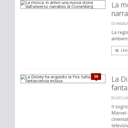
La mo
narra
DI ANGEL
La regi
ambient
LEG
58
La Di
fanta
DI LEO L
Il sogn
Marvel 
cinemat
televisi