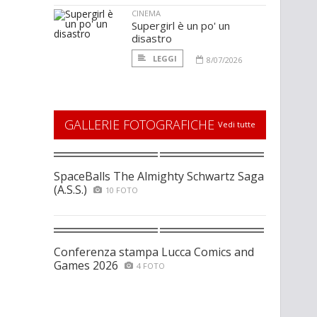
CINEMA
Supergirl è un po' un
disastro
LEGGI
8/07/2026
GALLERIE FOTOGRAFICHE
Vedi tutte
SpaceBalls The Almighty Schwartz Saga
(A.S.S.)
10 FOTO
Conferenza stampa Lucca Comics and
Games 2026
4 FOTO