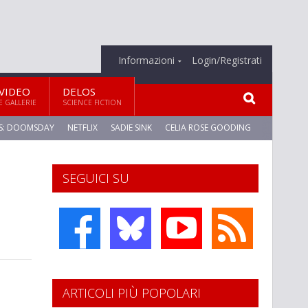
Informazioni
Login/Registrati
VIDEO
DELOS
E GALLERIE
SCIENCE FICTION
S: DOOMSDAY
NETFLIX
SADIE SINK
CELIA ROSE GOODING
SEGUICI SU
ARTICOLI PIÙ POPOLARI