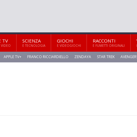
E TV
SCIENZA
GIOCHI
RACCONTI
 VIDEO
E TECNOLOGIA
E VIDEOGIOCHI
E FUMETTI ORIGINALI
APPLE TV+
FRANCO RICCIARDIELLO
ZENDAYA
STAR TREK
AVENGER