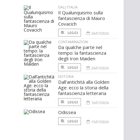
DALL'ITALIA
Il Qualunquismo sulla
fantascienza di Mauro
Covacich
LEGGI
26/07/2026
CONTAMINAZIONI
Da qualche parte nel
tempo: la fantascienza
degli Iron Maiden
LEGGI
26/07/2026
EDITORIA
Dall’antichità alla Golden
Age: ecco la storia della
fantascienza letteraria
LEGGI
16/07/2026
Odissea
LEGGI
15/07/2026