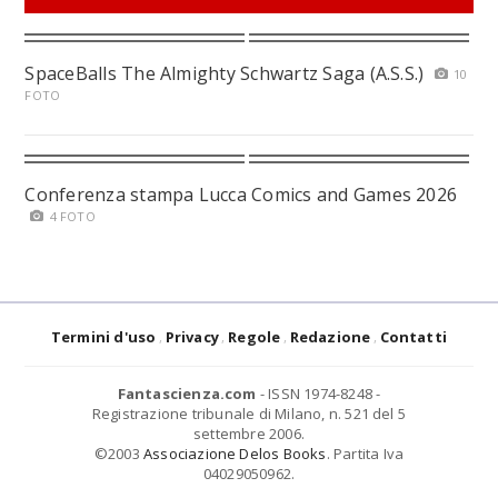
SpaceBalls The Almighty Schwartz Saga (A.S.S.)
10
FOTO
Conferenza stampa Lucca Comics and Games 2026
4 FOTO
Termini d'uso
Privacy
Regole
Redazione
Contatti
Fantascienza.com
- ISSN 1974-8248 -
Registrazione tribunale di Milano, n. 521 del 5
settembre 2006.
©2003
Associazione Delos Books
. Partita Iva
04029050962.