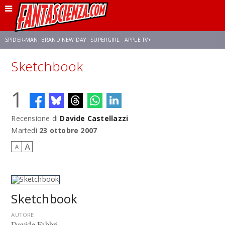
SPIDER-MAN: BRAND NEW DAY
SUPERGIRL
APPLE TV+
Sketchbook
FRANCO RICCIARDIELLO
ZENDAYA
STAR TREK
AVENGERS: DOOMSDAY
1
NETFLIX
SADIE SINK
STAR TREK: STRANGE NEW WORLDS
Recensione di
Davide Castellazzi
Martedì
23 ottobre 2007
A
A
Sketchbook
AUTORE
Davide Fabbri