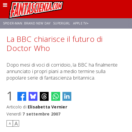
SPIDER-MAN: BRAND NEW DAY
SUPERGIRL
APPLE TV+
La BBC chiarisce il futuro di
FRANCO RICCIARDIELLO
ZENDAYA
STAR TREK
AVENGERS: DOOMSDAY
Doctor Who
NETFLIX
SADIE SINK
CELIA ROSE GOODING
Dopo mesi di voci di corridoio, la BBC ha finalmente
annunciato i propri piani a medio termine sulla
popolare serie di fantascienza britannica.
1
Articolo di
Elisabetta Vernier
Venerdì
7 settembre 2007
A
A