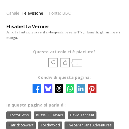
Canale:
Televisione
Fonte: BBC
Elisabetta Vernier
Amo la fantascienza e il cyberpunk, le serie TV, i fumetti, gli anime e i
manga.
Questo articolo ti è piaciuto?
1
Condividi questa pagina:
In questa pagina si parla di:
Doctor Who
Russel T. Davies
David Tennant
Patrick Stewart
Torchwood
The Sarah Jane Adventures