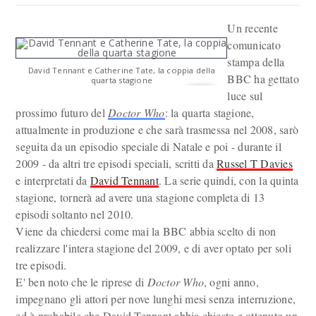
Un recente
comunicato
stampa della
David Tennant e Catherine Tate, la coppia della
BBC ha gettato
quarta stagione
luce sul
prossimo futuro del
Doctor Who
: la quarta stagione,
attualmente in produzione e che sarà trasmessa nel 2008, sarò
seguita da un episodio speciale di Natale e poi - durante il
2009 - da altri tre episodi speciali, scritti da
Russel T Davies
e interpretati da
David Tennant
. La serie quindi, con la quinta
stagione, tornerà ad avere una stagione completa di 13
episodi soltanto nel 2010.
Viene da chiedersi come mai la BBC abbia scelto di non
realizzare l'intera stagione del 2009, e di aver optato per soli
tre episodi.
E' ben noto che le riprese di
Doctor Who
, ogni anno,
impegnano gli attori per nove lunghi mesi senza interruzione,
ed è probabile che David Tennant abbia chiesto e ottenuto un