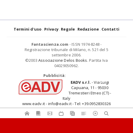
Termini d'uso
Privacy
Regole
Redazione
Contatti
Fantascienza.com
- ISSN 1974-8248 -
Registrazione tribunale di Milano, n. 521 del 5
settembre 2006.
©2003
Associazione Delos Books
. Partita Iva
04029050962.
Pubblicità:
EADV s.r.l.
- Via Luigi
Capuana, 11 - 95030
Tremestieri Etneo (CT) -
Italy
www.eadv.it - info@eadv.it - Tel: +39.0952830326