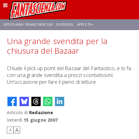
SPIDER-MAN: BRAND NEW DAY
SUPERGIRL
APPLE TV+
Una grande svendita per la
FRANCO RICCIARDIELLO
ZENDAYA
STAR TREK
AVENGERS: DOOMSDAY
chiusura del Bazaar
NETFLIX
SADIE SINK
CELIA ROSE GOODING
Chiude il pick up point del Bazaar del Fantastico, e lo fa
con una grande svendita a prezzi scontatissimi.
Un'occasione per fare il pieno di letture
Articolo di
Redazione
Venerdì
15 giugno 2007
A
A