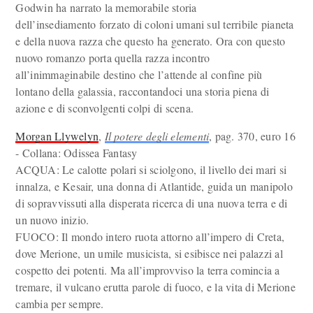
Godwin ha narrato la memorabile storia
dell’insediamento forzato di coloni umani sul terribile pianeta
e della nuova razza che questo ha generato. Ora con questo
nuovo romanzo porta quella razza incontro
all’inimmaginabile destino che l’attende al confine più
lontano della galassia, raccontandoci una storia piena di
azione e di sconvolgenti colpi di scena.
Morgan Llywelyn
,
Il potere degli elementi
, pag. 370, euro 16
- Collana: Odissea Fantasy
ACQUA: Le calotte polari si sciolgono, il livello dei mari si
innalza, e Kesair, una donna di Atlantide, guida un manipolo
di sopravvissuti alla disperata ricerca di una nuova terra e di
un nuovo inizio.
FUOCO: Il mondo intero ruota attorno all’impero di Creta,
dove Merione, un umile musicista, si esibisce nei palazzi al
cospetto dei potenti. Ma all’improvviso la terra comincia a
tremare, il vulcano erutta parole di fuoco, e la vita di Merione
cambia per sempre.