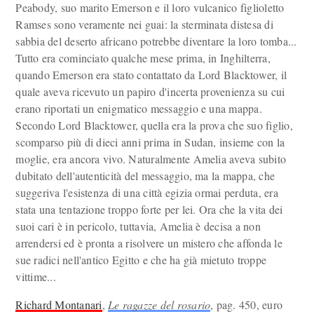
Peabody, suo marito Emerson e il loro vulcanico figlioletto
Ramses sono veramente nei guai: la sterminata distesa di
sabbia del deserto africano potrebbe diventare la loro tomba...
Tutto era cominciato qualche mese prima, in Inghilterra,
quando Emerson era stato contattato da Lord Blacktower, il
quale aveva ricevuto un papiro d'incerta provenienza su cui
erano riportati un enigmatico messaggio e una mappa.
Secondo Lord Blacktower, quella era la prova che suo figlio,
scomparso più di dieci anni prima in Sudan, insieme con la
moglie, era ancora vivo. Naturalmente Amelia aveva subito
dubitato dell'autenticità del messaggio, ma la mappa, che
suggeriva l'esistenza di una città egizia ormai perduta, era
stata una tentazione troppo forte per lei. Ora che la vita dei
suoi cari è in pericolo, tuttavia, Amelia è decisa a non
arrendersi ed è pronta a risolvere un mistero che affonda le
sue radici nell'antico Egitto e che ha già mietuto troppe
vittime...
Richard Montanari
,
Le ragazze del rosario
, pag. 450, euro