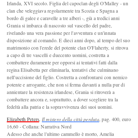
Irlanda, XVI secolo. Figlia del capoclan degli O'Malley - un
clan che veleggiava regolarmente tra Scozia e Spagna a
bordo di galee e caravelle a tre alberi -, già a tredici anni
Grania si imbarca di nascosto sul vascello del padre,
rivelando una vera passione per l'avventura e un'innata
disposizione al comando. E dieci anni dopo, al tempo del suo
matrimonio con l'erede del potente clan O'Flaherty, si ritrova
a capo di tre vascelli e duecento uomini, costretta a
combattere duramente per opporsi ai tentativi fatti dalla
regina Elisabetta per eliminarla, tentativi che culminano
nell'uccisione del figlio. Costretta a confrontarsi con nemico
potente e arrogante, che non si ferma davanti a nulla pur di
annientare la resistenza irlandese, Grania si ritroverà a
combattere ancora e, soprattutto, a dover scegliere tra la
fedeltà alla patria e la sopravvivenza dei suoi uomini.
Elizabeth Peters
,
Il mistero della città perduta
, pag. 400, euro
16,60 - Collana: Narrativa Nord
Adesso che anche l'ultimo cammello è morto, Amelia