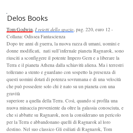
Delos Books
Tom Godwin
,
I reietti dello spazio
, pag. 220, euro 12 -
Collana: Odissea Fantascienza
Dopo tre anni di guerra, la nuova razza di umani, uomini e
donne modificati, nati sull’infernale pianeta Ragnarok, sono
riusciti a sconfiggere il potente Impero Gern e a liberare la
Terra e il pianeta Athena dalla schiavitù aliena. Ma i terrestri
tollerano a stento e guardano con sospetto la presenza di
questi uomini dotati di potenza sovrumana e di una velocità
che può possedere solo chi è nato su un pianeta con una
gravità
superiore a quella della Terra. Così, quando si profila una
nuova minaccia proveniente da oltre la galassia conosciuta, e
che si abbatte su Ragnarok, non la considerano un pericolo
per la Terra e abbandonano quelli di Ragnarok al loro
destino. Nel suo classico Gli esiliati di Ragnarok, Tom