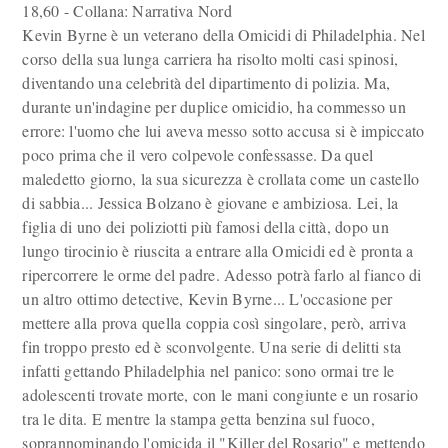
18,60 - Collana: Narrativa Nord
Kevin Byrne è un veterano della Omicidi di Philadelphia. Nel
corso della sua lunga carriera ha risolto molti casi spinosi,
diventando una celebrità del dipartimento di polizia. Ma,
durante un'indagine per duplice omicidio, ha commesso un
errore: l'uomo che lui aveva messo sotto accusa si è impiccato
poco prima che il vero colpevole confessasse. Da quel
maledetto giorno, la sua sicurezza è crollata come un castello
di sabbia... Jessica Bolzano è giovane e ambiziosa. Lei, la
figlia di uno dei poliziotti più famosi della città, dopo un
lungo tirocinio è riuscita a entrare alla Omicidi ed è pronta a
ripercorrere le orme del padre. Adesso potrà farlo al fianco di
un altro ottimo detective, Kevin Byrne... L'occasione per
mettere alla prova quella coppia così singolare, però, arriva
fin troppo presto ed è sconvolgente. Una serie di delitti sta
infatti gettando Philadelphia nel panico: sono ormai tre le
adolescenti trovate morte, con le mani congiunte e un rosario
tra le dita. E mentre la stampa getta benzina sul fuoco,
soprannominando l'omicida il "Killer del Rosario" e mettendo