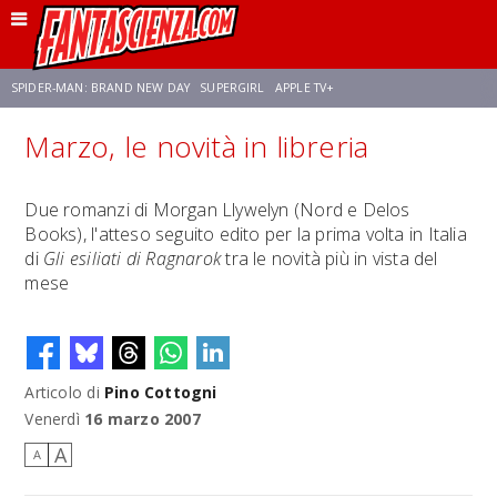
SPIDER-MAN: BRAND NEW DAY
SUPERGIRL
APPLE TV+
Marzo, le novità in libreria
FRANCO RICCIARDIELLO
ZENDAYA
STAR TREK
AVENGERS: DOOMSDAY
Due romanzi di Morgan Llywelyn (Nord e Delos
Books), l'atteso seguito edito per la prima volta in Italia
NETFLIX
SADIE SINK
STAR TREK: STRANGE NEW WORLDS
di
Gli esiliati di Ragnarok
tra le novità più in vista del
mese
Articolo di
Pino Cottogni
Venerdì
16 marzo 2007
A
A