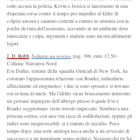
sotto accusa la polizia, Kevin e Jessica si lanceranno in una
disperata corsa contro il tempo per impedire al killer di
colpire ancora e saranno costretti a entrare in sintonia con la
psiche deviata dell'assassino, scavando in un ambiente dove
innocenza e colpa, ingenuità e malizia sono inestricabilmente
legati.
J. D. Robb
,
Soltanto un sorriso
, pag. 396, euro 17,50 -
Collana: Narrativa Nord
Eve Dallas, tenente della squadra Omicidi di New York, ha
coronato l'appassionata relazione con Roarke, miliardario
affascinante ed enigmatico: i due si sono sposati e si trovano
ora in luna di miele. Ma l'idillio viene bruscamente interrotto:
un giovane impiegato dell'albergo presso il quale Eve e
Roarke soggiornano viene trovato impiccato. Sembrava una
persona serena, con una vita ricca di soddisfazioni, eppure gli
indizi sono inequivocabili: si è trattato di suicidio. Poco
tempo dopo, una sorte analoga tocca anche a un avvocato di
successo e a un importante uomo politico. Nessuno dei tre ha