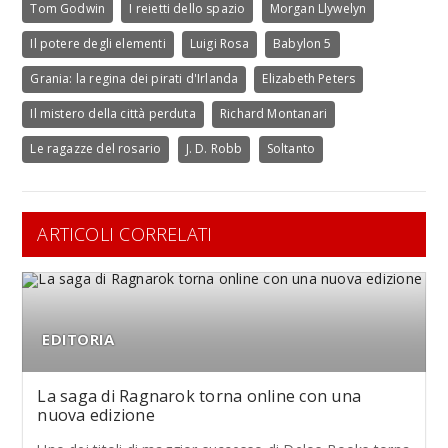
Tom Godwin
I reietti dello spazio
Morgan Llywelyn
Il potere degli elementi
Luigi Rosa
Babylon 5
Grania: la regina dei pirati d'Irlanda
Elizabeth Peters
Il mistero della città perduta
Richard Montanari
Le ragazze del rosario
J. D. Robb
Soltanto
ARTICOLI CORRELATI
EDITORIA
La saga di Ragnarok torna online con una
nuova edizione