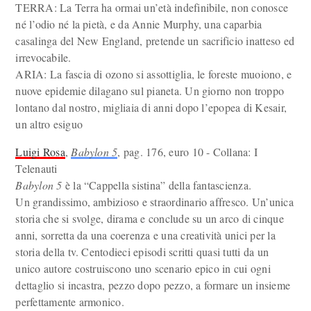
TERRA: La Terra ha ormai un’età indefinibile, non conosce
né l’odio né la pietà, e da Annie Murphy, una caparbia
casalinga del New England, pretende un sacrificio inatteso ed
irrevocabile.
ARIA: La fascia di ozono si assottiglia, le foreste muoiono, e
nuove epidemie dilagano sul pianeta. Un giorno non troppo
lontano dal nostro, migliaia di anni dopo l’epopea di Kesair,
un altro esiguo
Luigi Rosa
,
Babylon 5
, pag. 176, euro 10 - Collana: I
Telenauti
Babylon 5
è la “Cappella sistina” della fantascienza.
Un grandissimo, ambizioso e straordinario affresco. Un’unica
storia che si svolge, dirama e conclude su un arco di cinque
anni, sorretta da una coerenza e una creatività unici per la
storia della tv. Centodieci episodi scritti quasi tutti da un
unico autore costruiscono uno scenario epico in cui ogni
dettaglio si incastra, pezzo dopo pezzo, a formare un insieme
perfettamente armonico.