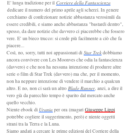
E' lunga tradizione per il
Corriere della Fantascienza
dedicare il numero del primo aprile agli scherzi. In genere
cerchiamo di confezionare notizie abbastanza verosimili da
essere credibili, e siamo anche abbastanza "bastardi dentro",
spesso, da dare notizie che davvero ci piacerebbe che fossero
vere. E' un bieco trucco: si crede più facilmente a ciò che fa
piacere...
Così, no, sorry, tutti noi appassionati di
Star Trek
dobbiamo
ancora convivere con Les Moonves che odia la fantascienza
(davvero) e che non ha nessuna intenzione di produrre altre
serie o film di Star Trek (davvero) ma che, per il momento,
non ha neppure intenzione di vendere il marchio a qualcun
altro. E no, non ci sarà un altro
Blade Runner
, anzi, a dire il
vero già da parecchio tempo è sparito dal mercato anche
quello vecchio.
Niente ebook di
Urania
per ora (magari
Giuseppe Lippi
potrebbe cogliere il suggerimento, però) e niente oggetti
strani tra la Terra e la Luna.
Siamo andati a cercare le prime edizioni del Corriere della