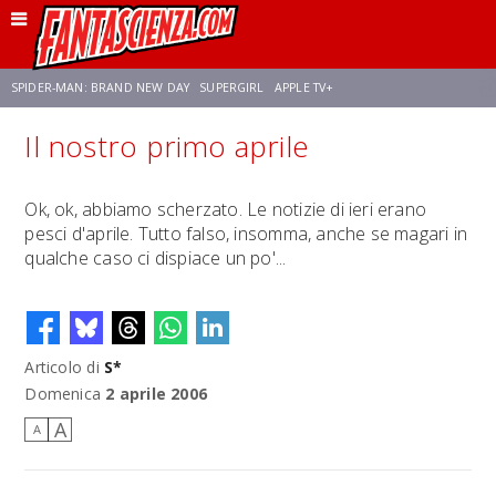
SPIDER-MAN: BRAND NEW DAY
SUPERGIRL
APPLE TV+
Il nostro primo aprile
FRANCO RICCIARDIELLO
ZENDAYA
STAR TREK
AVENGERS: DOOMSDAY
Ok, ok, abbiamo scherzato. Le notizie di ieri erano
pesci d'aprile. Tutto falso, insomma, anche se magari in
NETFLIX
SADIE SINK
STAR TREK: STRANGE NEW WORLDS
qualche caso ci dispiace un po'...
Articolo di
S*
Domenica
2 aprile 2006
A
A