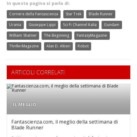
In questa pagina si parla di:
Corriere della Fantascienza
Star Trek
Blade Runner
Urania
Giuseppe Lippi
Sci Fi Channel Italia
Gundam
William Shatner
The Beginning
FantasyMagazine
ThrillerMagazine
Alan D. Altieri
Robot
ARTICOLI CORRELATI
IL MEGLIO
Fantascienza.com, il meglio della settimana di
Blade Runner