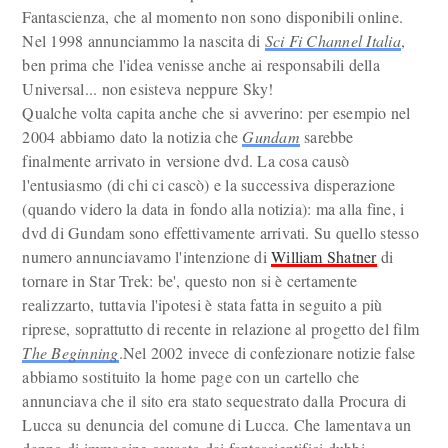
Fantascienza, che al momento non sono disponibili online.
Nel 1998 annunciammo la nascita di
Sci Fi Channel Italia
,
ben prima che l'idea venisse anche ai responsabili della
Universal... non esisteva neppure Sky!
Qualche volta capita anche che si avverino: per esempio nel
2004 abbiamo dato la notizia che
Gundam
sarebbe
finalmente arrivato in versione dvd. La cosa causò
l'entusiasmo (di chi ci cascò) e la successiva disperazione
(quando videro la data in fondo alla notizia): ma alla fine, i
dvd di Gundam sono effettivamente arrivati. Su quello stesso
numero annunciavamo l'intenzione di
William Shatner
di
tornare in Star Trek: be', questo non si è certamente
realizzarto, tuttavia l'ipotesi è stata fatta in seguito a più
riprese, soprattutto di recente in relazione al progetto del film
The Beginning
.Nel 2002 invece di confezionare notizie false
abbiamo sostituito la home page con un cartello che
annunciava che il sito era stato sequestrato dalla Procura di
Lucca su denuncia del comune di Lucca. Che lamentava un