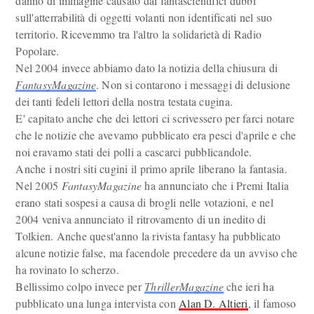
danno di immagine causato dai fantascientifici dubbi
sull'atterrabilità di oggetti volanti non identificati nel suo
territorio. Ricevemmo tra l'altro la solidarietà di Radio
Popolare.
Nel 2004 invece abbiamo dato la notizia della chiusura di
FantasyMagazine
. Non si contarono i messaggi di delusione
dei tanti fedeli lettori della nostra testata cugina.
E' capitato anche che dei lettori ci scrivessero per farci notare
che le notizie che avevamo pubblicato era pesci d'aprile e che
noi eravamo stati dei polli a cascarci pubblicandole.
Anche i nostri siti cugini il primo aprile liberano la fantasia.
Nel 2005
FantasyMagazine
ha annunciato che i Premi Italia
erano stati sospesi a causa di brogli nelle votazioni, e nel
2004 veniva annunciato il ritrovamento di un inedito di
Tolkien. Anche quest'anno la rivista fantasy ha pubblicato
alcune notizie false, ma facendole precedere da un avviso che
ha rovinato lo scherzo.
Bellissimo colpo invece per
ThrillerMagazine
che ieri ha
pubblicato una lunga intervista con
Alan D. Altieri
, il famoso