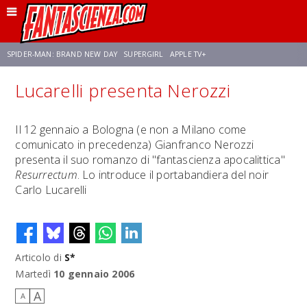
SPIDER-MAN: BRAND NEW DAY
SUPERGIRL
APPLE TV+
Lucarelli presenta Nerozzi
FRANCO RICCIARDIELLO
ZENDAYA
STAR TREK
AVENGERS: DOOMSDAY
Il 12 gennaio a Bologna (e non a Milano come
comunicato in precedenza) Gianfranco Nerozzi
NETFLIX
SADIE SINK
STAR TREK: STRANGE NEW WORLDS
presenta il suo romanzo di "fantascienza apocalittica"
Resurrectum
. Lo introduce il portabandiera del noir
Carlo Lucarelli
Articolo di
S*
Martedì
10 gennaio 2006
A
A