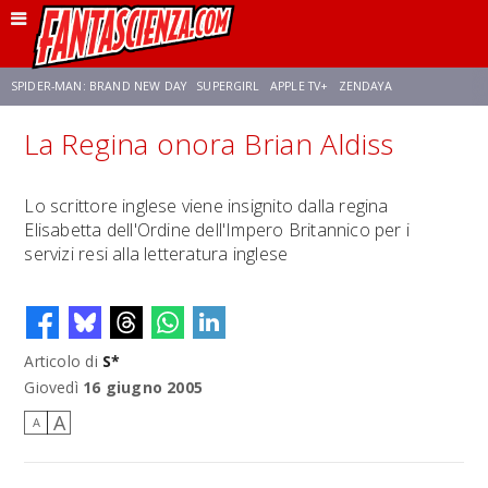
SPIDER-MAN: BRAND NEW DAY
SUPERGIRL
APPLE TV+
ZENDAYA
La Regina onora Brian Aldiss
FRANCO RICCIARDIELLO
AVENGERS: DOOMSDAY
STAR TREK
NETFLIX
Lo scrittore inglese viene insignito dalla regina
Elisabetta dell'Ordine dell'Impero Britannico per i
SADIE SINK
STAR TREK: STRANGE NEW WORLDS
servizi resi alla letteratura inglese
Articolo di
S*
Giovedì
16 giugno 2005
A
A