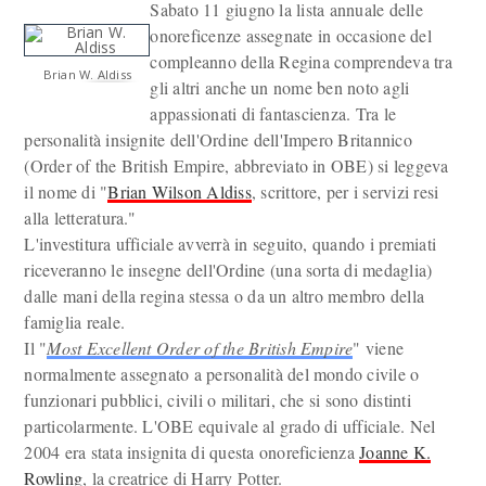
Sabato 11 giugno la lista annuale delle
onoreficenze assegnate in occasione del
compleanno della Regina comprendeva tra
Brian W. Aldiss
gli altri anche un nome ben noto agli
appassionati di fantascienza. Tra le
personalità insignite dell'Ordine dell'Impero Britannico
(Order of the British Empire, abbreviato in OBE) si leggeva
il nome di "
Brian Wilson Aldiss
, scrittore, per i servizi resi
alla letteratura."
L'investitura ufficiale avverrà in seguito, quando i premiati
riceveranno le insegne dell'Ordine (una sorta di medaglia)
dalle mani della regina stessa o da un altro membro della
famiglia reale.
Il "
Most Excellent Order of the British Empire
" viene
normalmente assegnato a personalità del mondo civile o
funzionari pubblici, civili o militari, che si sono distinti
particolarmente. L'OBE equivale al grado di ufficiale. Nel
2004 era stata insignita di questa onoreficienza
Joanne K.
Rowling
, la creatrice di Harry Potter.