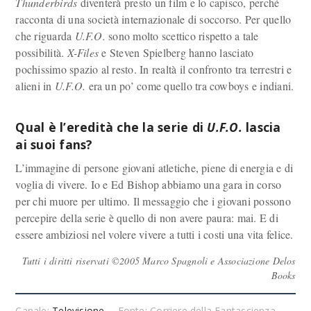
Thunderbirds
diventerà presto un film e lo capisco, perché
racconta di una società internazionale di soccorso. Per quello
che riguarda
U.F.O.
sono molto scettico rispetto a tale
possibilità.
X-Files
e Steven Spielberg hanno lasciato
pochissimo spazio al resto. In realtà il confronto tra terrestri e
alieni in
U.F.O.
era un po’ come quello tra cowboys e indiani.
Qual è l’eredità che la serie di
U.F.O.
lascia
ai suoi fans?
L’immagine di persone giovani atletiche, piene di energia e di
voglia di vivere. Io e Ed Bishop abbiamo una gara in corso
per chi muore per ultimo. Il messaggio che i giovani possono
percepire della serie è quello di non avere paura: mai. E di
essere ambiziosi nel volere vivere a tutti i costi una vita felice.
Tutti i diritti riservati ©2005 Marco Spagnoli e Associazione Delos
Books
Canale:
Televisione
Fonte: Corriere della Fantascienza