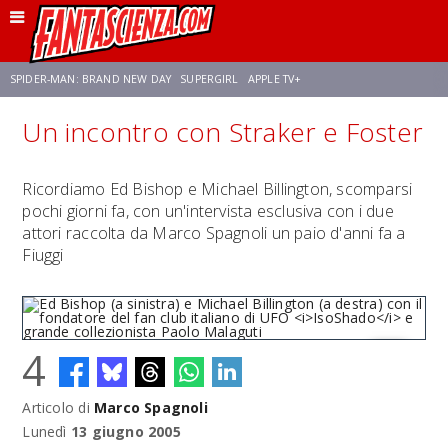
SPIDER-MAN: BRAND NEW DAY
SUPERGIRL
APPLE TV+
Un incontro con Straker e Foster
FRANCO RICCIARDIELLO
ZENDAYA
STAR TREK
AVENGERS: DOOMSDAY
Ricordiamo Ed Bishop e Michael Billington, scomparsi
pochi giorni fa, con un'intervista esclusiva con i due
NETFLIX
SADIE SINK
CELIA ROSE GOODING
attori raccolta da Marco Spagnoli un paio d'anni fa a
Fiuggi
4
Ed Bishop (a sinistra) e Michael Billington (a destra) con il fondatore
Articolo di
Marco Spagnoli
del fan club italiano di UFO
IsoShado
e grande collezionista Paolo
Malaguti
Lunedì
13 giugno 2005