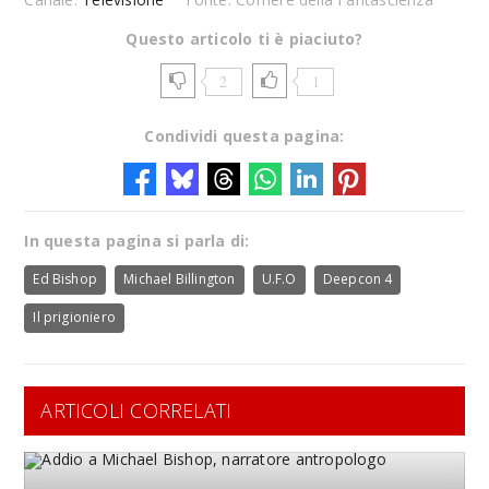
Questo articolo ti è piaciuto?
2
1
Condividi questa pagina:
In questa pagina si parla di:
Ed Bishop
Michael Billington
U.F.O
Deepcon 4
Il prigioniero
ARTICOLI CORRELATI