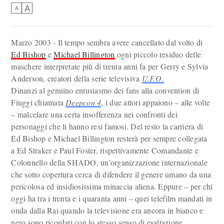
A
A
Marzo 2003 - Il tempo sembra avere cancellato dal volto di
Ed Bishop
e
Michael Billington
ogni piccolo residuo delle
maschere interpretate più di trenta anni fa per Gerry e Sylvia
Anderson, creatori della serie televisiva
U.F.O.
Dinanzi al genuino entusiasmo dei fans alla convention di
Fiuggi chiamata
Deepcon 4
, i due attori appaiono – alle volte
– malcelare una certa insofferenza nei confronti dei
personaggi che li hanno resi famosi. Del resto la carriera di
Ed Bishop e Michael Billington resterà per sempre collegata
a Ed Straker e Paul Foster, rispettivamente Comandante e
Colonnello della SHADO, un’organizzazione internazionale
che sotto copertura cerca di difendere il genere umano da una
pericolosa ed insidiosissima minaccia aliena. Eppure – per chi
oggi ha tra i trenta e i quaranta anni – quei telefilm mandati in
onda dalla Rai quando la televisione era ancora in bianco e
nero sono ricordati con lo stesso senso di esaltazione