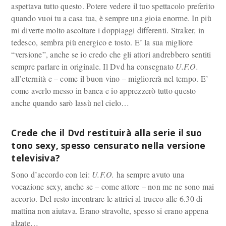
aspettava tutto questo. Potere vedere il tuo spettacolo preferito
quando vuoi tu a casa tua, è sempre una gioia enorme. In più
mi diverte molto ascoltare i doppiaggi differenti. Straker, in
tedesco, sembra più energico e tosto. E’ la sua migliore
“versione”, anche se io credo che gli attori andrebbero sentiti
sempre parlare in originale. Il Dvd ha consegnato
U.F.O.
all’eternità e – come il buon vino – migliorerà nel tempo. E’
come averlo messo in banca e io apprezzerò tutto questo
anche quando sarò lassù nel cielo…
Crede che il Dvd restituirà alla serie il suo
tono sexy, spesso censurato nella versione
televisiva?
Sono d’accordo con lei:
U.F.O.
ha sempre avuto una
vocazione sexy, anche se – come attore – non me ne sono mai
accorto. Del resto incontrare le attrici al trucco alle 6.30 di
mattina non aiutava. Erano stravolte, spesso si erano appena
alzate…