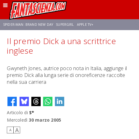
SPIDER-MAN: BRAND NEW DAY
SUPERGIRL
APPLE TV+
Il premio Dick a una scrittrice
FRANCO RICCIARDIELLO
ZENDAYA
STAR TREK
AVENGERS: DOOMSDAY
inglese
NETFLIX
SADIE SINK
CELIA ROSE GOODING
Gwyneth Jones, autrice poco nota in Italia, aggiunge il
premio Dick alla lunga serie di onoreficenze raccolte
nella sua carriera
Articolo di
S*
Mercoledì
30 marzo 2005
A
A