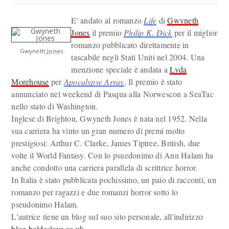
E' andato al romanzo
Life
di
Gwyneth
Jones
il premio
Philip K. Dick
per il miglior
romanzo pubblicato direttamente in
Gwyneth Jones
tascabile negli Stati Uniti nel 2004. Una
menzione speciale è andata a
Lyda
Morehouse
per
Apocalypse Array
. Il premio è stato
annunciato nel weekend di Pasqua alla Norwescon a SeaTac
nello stato di Washington.
Inglese di Brighton, Gwyneth Jones è nata nel 1952. Nella
sua carriera ha vinto un gran numero di premi molto
prestigiosi: Arthur C. Clarke, James Tiptree, British, due
volte il World Fantasy. Con lo psuedonimo di Ann Halam ha
anche condotto una carriera parallela di scrittrice horror.
In Italia è stato pubblicata pochissimo, un paio di racconti, un
romanzo per ragazzi e due romanzi horror sotto lo
pseudonimo Halam.
L'autrice tiene un blog sul suo sito personale, all'indirizzo
blog.boldaslove.co.uk
.