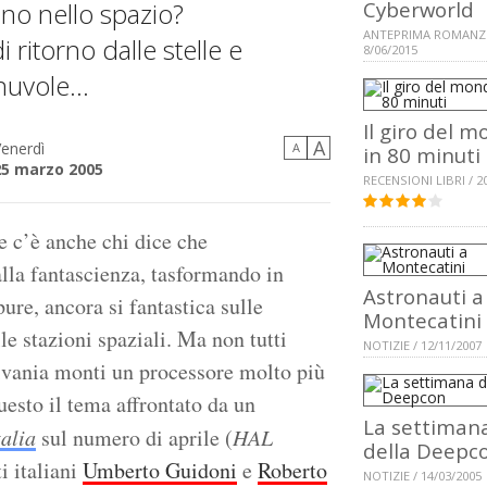
no nello spazio?
Cyberworld
ANTEPRIMA ROMANZ
 ritorno dalle stelle e
8/06/2015
nuvole...
Il giro del 
A
enerdì
A
in 80 minuti
25 marzo 2005
RECENSIONI LIBRI / 2
e c’è anche chi dice che
alla fantascienza, tasformando in
Astronauti a
ure, ancora si fantastica sulle
Montecatini
le stazioni spaziali. Ma non tutti
NOTIZIE / 12/11/2007
ivania monti un processore molto più
uesto il tema affrontato da un
La settiman
alia
sul numero di aprile (
HAL
della Deepc
ti italiani
Umberto Guidoni
e
Roberto
NOTIZIE / 14/03/2005