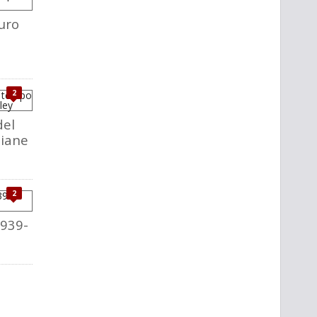
uro
2
del
liane
2
1939-