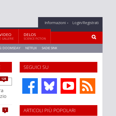
Informazioni
Login/Registrati
VIDEO
DELOS
E GALLERIE
SCIENCE FICTION
S: DOOMSDAY
NETFLIX
SADIE SINK
E
SEGUICI SU
128
ra
zio
ARTICOLI PIÙ POPOLARI
1