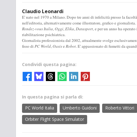
Claudio Leonardi
E' nato nel 1970 a Milano. Dopo tre anni di infelicità presso la facolt
nell'editoria, alternativamente come illustratore, grafico e giornalista
Rendez-vous Italia
,
Oggi
,
Elika
,
Datasport
, e per un anno ha operato 
riabilitazione psichiatrica.
Giornalista professionista dal 2002, attualmente svolge esclusivamente
fisso di
PC World
,
Oasis
e
Robot
. E' appassionato di fumetti da quand
Condividi questa pagina:
In questa pagina si parla di:
PC World Italia
Umberto Guidoni
Roberto Vittori
Orbiter Flight Space Simulator