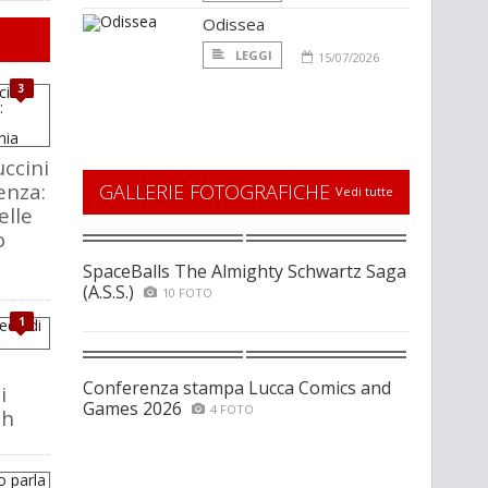
Odissea
LEGGI
15/07/2026
3
ccini
enza:
GALLERIE FOTOGRAFICHE
Vedi tutte
elle
o
SpaceBalls The Almighty Schwartz Saga
(A.S.S.)
10 FOTO
1
Conferenza stampa Lucca Comics and
i
Games 2026
4 FOTO
ch