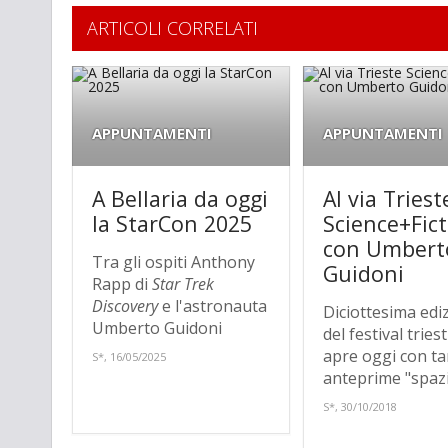
ARTICOLI CORRELATI
APPUNTAMENTI
APPUNTAMENTI
A Bellaria da oggi
Al via Triest
la StarCon 2025
Science+Fic
con Umbert
Tra gli ospiti Anthony
Guidoni
Rapp di
Star Trek
Discovery
e l'astronauta
Diciottesima edi
Umberto Guidoni
del festival tries
apre oggi con ta
S*, 16/05/2025
anteprime "spazi
S*, 30/10/2018