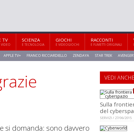
E TV
SCIENZA
GIOCHI
RACCONTI
 VIDEO
E TECNOLOGIA
E VIDEOGIOCHI
E FUMETTI ORIGINALI
APPLE TV+
FRANCO RICCIARDIELLO
ZENDAYA
STAR TREK
AVENGER
razie
VEDI ANCH
Sulla frontie
del cyberspa
SERVIZI / 27/06/2015
le si domanda: sono davvero