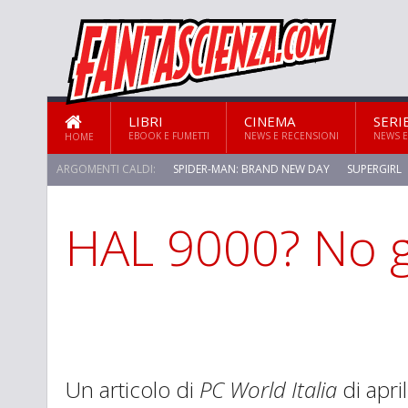
LIBRI
CINEMA
SERI
EBOOK E FUMETTI
NEWS E RECENSIONI
NEWS E
HOME
ARGOMENTI CALDI:
SPIDER-MAN: BRAND NEW DAY
SUPERGIRL
HAL 9000? No g
STAR TREK: STRANGE NEW WORLDS
Un articolo di
PC World Italia
di apri