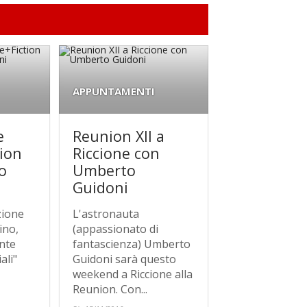
APPUNTAMENTI
e
Reunion XII a
tion
Riccione con
o
Umberto
Guidoni
zione
L'astronauta
tino,
(appassionato di
nte
fantascienza) Umberto
ali"
Guidoni sarà questo
weekend a Riccione alla
Reunion. Con...