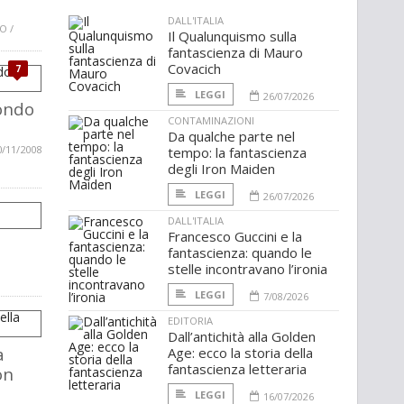
DALL'ITALIA
O /
Il Qualunquismo sulla
fantascienza di Mauro
Covacich
7
LEGGI
26/07/2026
mondo
CONTAMINAZIONI
Da qualche parte nel
0/11/2008
tempo: la fantascienza
degli Iron Maiden
LEGGI
26/07/2026
DALL'ITALIA
Francesco Guccini e la
fantascienza: quando le
stelle incontravano l’ironia
LEGGI
7/08/2026
EDITORIA
Dall’antichità alla Golden
a
Age: ecco la storia della
fantascienza letteraria
on
LEGGI
16/07/2026