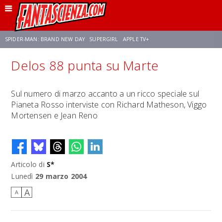
SPIDER-MAN: BRAND NEW DAY
SUPERGIRL
APPLE TV+
Delos 88 punta su Marte
FRANCO RICCIARDIELLO
ZENDAYA
STAR TREK
AVENGERS: DOOMSDAY
Sul numero di marzo accanto a un ricco speciale sul
Pianeta Rosso interviste con Richard Matheson, Viggo
NETFLIX
SADIE SINK
STAR TREK: STRANGE NEW WORLDS
Mortensen e Jean Reno
Articolo di
S*
Lunedì
29 marzo 2004
A
A