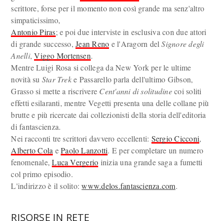
scrittore, forse per il momento non così grande ma senz'altro
simpaticissimo,
Antonio Piras
; e poi due interviste in esclusiva con due attori
di grande successo,
Jean Reno
e l'Aragorn del
Signore degli
Anelli
,
Viggo Mortensen
.
Mentre Luigi Rosa si collega da New York per le ultime
novità su
Star Trek
e Passarello parla dell'ultimo Gibson,
Grasso si mette a riscrivere
Cent'anni di solitudine
coi soliti
effetti esilaranti, mentre Vegetti presenta una delle collane più
brutte e più ricercate dai collezionisti della storia dell'editoria
di fantascienza.
Nei racconti tre scrittori davvero eccellenti:
Sergio Cicconi
,
Alberto Cola
e
Paolo Lanzotti
. E per completare un numero
fenomenale,
Luca Vergerio
inizia una grande saga a fumetti
col primo episodio.
L'indirizzo è il solito:
www.delos.fantascienza.com
.
RISORSE IN RETE