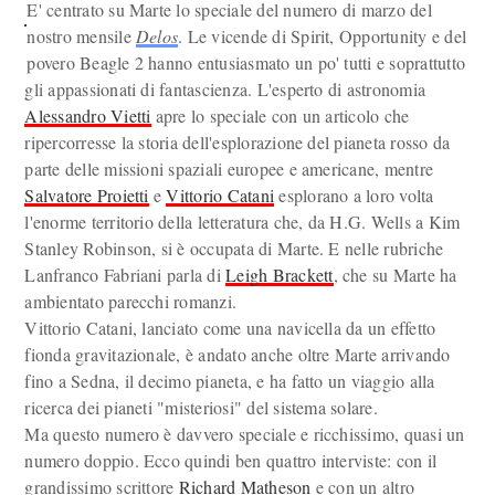
E' centrato su Marte lo speciale del numero di marzo del
nostro mensile
Delos
. Le vicende di Spirit, Opportunity e del
povero Beagle 2 hanno entusiasmato un po' tutti e soprattutto
gli appassionati di fantascienza. L'esperto di astronomia
Alessandro Vietti
apre lo speciale con un articolo che
ripercorresse la storia dell'esplorazione del pianeta rosso da
parte delle missioni spaziali europee e americane, mentre
Salvatore Proietti
e
Vittorio Catani
esplorano a loro volta
l'enorme territorio della letteratura che, da H.G. Wells a Kim
Stanley Robinson, si è occupata di Marte. E nelle rubriche
Lanfranco Fabriani parla di
Leigh Brackett
, che su Marte ha
ambientato parecchi romanzi.
Vittorio Catani, lanciato come una navicella da un effetto
fionda gravitazionale, è andato anche oltre Marte arrivando
fino a Sedna, il decimo pianeta, e ha fatto un viaggio alla
ricerca dei pianeti "misteriosi" del sistema solare.
Ma questo numero è davvero speciale e ricchissimo, quasi un
numero doppio. Ecco quindi ben quattro interviste: con il
grandissimo scrittore
Richard Matheson
e con un altro