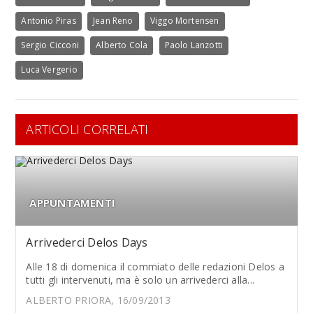
Antonio Piras
Jean Reno
Viggo Mortensen
Sergio Cicconi
Alberto Cola
Paolo Lanzotti
Luca Vergerio
ARTICOLI CORRELATI
APPUNTAMENTI
Arrivederci Delos Days
Alle 18 di domenica il commiato delle redazioni Delos a
tutti gli intervenuti, ma è solo un arrivederci alla...
ALBERTO PRIORA, 16/09/2013