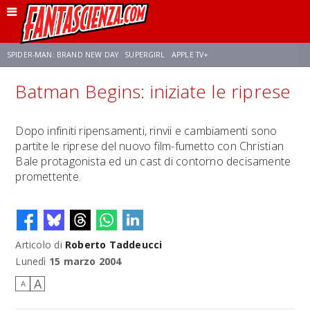
SPIDER-MAN: BRAND NEW DAY
SUPERGIRL
APPLE TV+
Batman Begins: iniziate le riprese
FRANCO RICCIARDIELLO
ZENDAYA
STAR TREK
AVENGERS: DOOMSDAY
Dopo infiniti ripensamenti, rinvii e cambiamenti sono
partite le riprese del nuovo film-fumetto con Christian
NETFLIX
SADIE SINK
STAR TREK: STRANGE NEW WORLDS
Bale protagonista ed un cast di contorno decisamente
promettente.
Articolo di
Roberto Taddeucci
Lunedì
15 marzo 2004
A
A