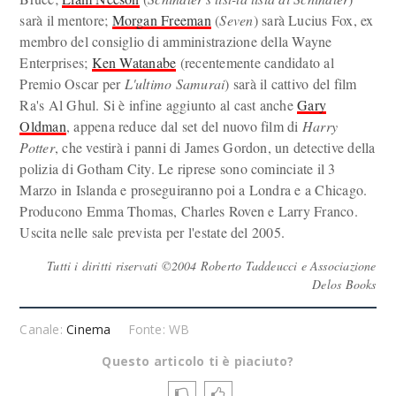
sarà il mentore;
Morgan Freeman
(
Seven
) sarà Lucius Fox, ex
membro del consiglio di amministrazione della Wayne
Enterprises;
Ken Watanabe
(recentemente candidato al
Premio Oscar per
L'ultimo Samurai
) sarà il cattivo del film
Ra's Al Ghul. Si è infine aggiunto al cast anche
Gary
Oldman
, appena reduce dal set del nuovo film di
Harry
Potter
, che vestirà i panni di James Gordon, un detective della
polizia di Gotham City. Le riprese sono cominciate il 3
Marzo in Islanda e proseguiranno poi a Londra e a Chicago.
Producono Emma Thomas, Charles Roven e Larry Franco.
Uscita nelle sale prevista per l'estate del 2005.
Tutti i diritti riservati ©2004 Roberto Taddeucci e Associazione
Delos Books
Canale:
Cinema
Fonte: WB
Questo articolo ti è piaciuto?