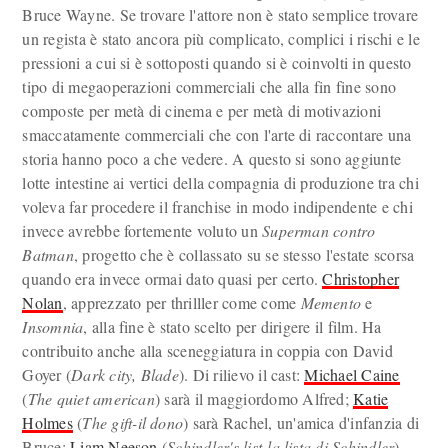
Bruce Wayne. Se trovare l'attore non è stato semplice trovare
un regista è stato ancora più complicato, complici i rischi e le
pressioni a cui si è sottoposti quando si è coinvolti in questo
tipo di megaoperazioni commerciali che alla fin fine sono
composte per metà di cinema e per metà di motivazioni
smaccatamente commerciali che con l'arte di raccontare una
storia hanno poco a che vedere. A questo si sono aggiunte
lotte intestine ai vertici della compagnia di produzione tra chi
voleva far procedere il franchise in modo indipendente e chi
invece avrebbe fortemente voluto un
Superman contro
Batman
, progetto che è collassato su se stesso l'estate scorsa
quando era invece ormai dato quasi per certo.
Christopher
Nolan
, apprezzato per thrilller come come
Memento
e
Insomnia
, alla fine è stato scelto per dirigere il film. Ha
contribuito anche alla sceneggiatura in coppia con David
Goyer (
Dark city, Blade
). Di rilievo il cast:
Michael Caine
(
The quiet american
) sarà il maggiordomo Alfred;
Katie
Holmes
(
The gift-il dono
) sarà Rachel, un'amica d'infanzia di
Bruce;
Liam Neeson
(
Schindler's list-la lista di Schindler
)