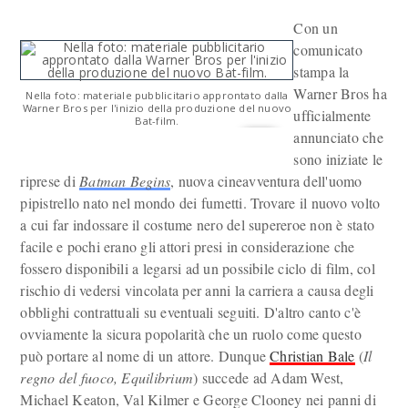
Con un
comunicato
stampa la
Warner Bros ha
Nella foto: materiale pubblicitario approntato dalla
Warner Bros per l'inizio della produzione del nuovo
ufficialmente
Bat-film.
annunciato che
sono iniziate le
riprese di
Batman Begins
, nuova cineavventura dell'uomo
pipistrello nato nel mondo dei fumetti. Trovare il nuovo volto
a cui far indossare il costume nero del supereroe non è stato
facile e pochi erano gli attori presi in considerazione che
fossero disponibili a legarsi ad un possibile ciclo di film, col
rischio di vedersi vincolata per anni la carriera a causa degli
obblighi contrattuali su eventuali seguiti. D'altro canto c'è
ovviamente la sicura popolarità che un ruolo come questo
può portare al nome di un attore. Dunque
Christian Bale
(
Il
regno del fuoco, Equilibrium
) succede ad Adam West,
Michael Keaton, Val Kilmer e George Clooney nei panni di