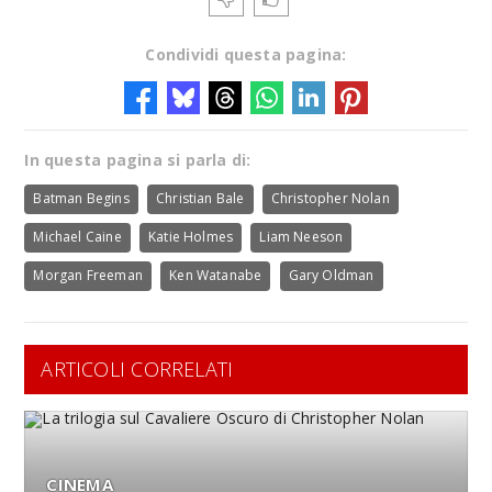
Condividi questa pagina:
In questa pagina si parla di:
Batman Begins
Christian Bale
Christopher Nolan
Michael Caine
Katie Holmes
Liam Neeson
Morgan Freeman
Ken Watanabe
Gary Oldman
ARTICOLI CORRELATI
CINEMA