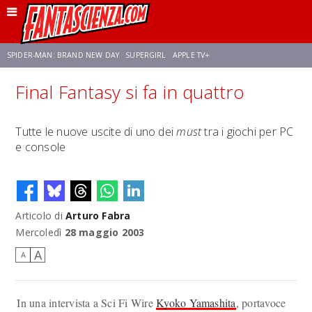
SPIDER-MAN: BRAND NEW DAY
SUPERGIRL
APPLE TV+
Final Fantasy si fa in quattro
FRANCO RICCIARDIELLO
ZENDAYA
AVENGERS: DOOMSDAY
STAR TREK
Tutte le nuove uscite di uno dei
must
tra i giochi per PC
e console
NETFLIX
SADIE SINK
STAR TREK: STRANGE NEW WORLDS
Articolo di
Arturo Fabra
Mercoledì
28 maggio 2003
A
A
In una intervista a Sci Fi Wire
Kyoko Yamashita
, portavoce