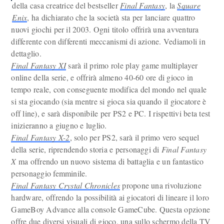
della casa creatrice del bestseller
Final Fantasy
, la
Square
Enix
, ha dichiarato che la società sta per lanciare quattro
nuovi giochi per il 2003. Ogni titolo offrirà una avventura
differente con differenti meccanismi di azione. Vediamoli in
dettaglio.
Final Fantasy XI
sarà il primo role play game multiplayer
online della serie, e offrirà almeno 40-60 ore di gioco in
tempo reale, con conseguente modifica del mondo nel quale
si sta giocando (sia mentre si gioca sia quando il giocatore è
off line), e sarà disponibile per PS2 e PC. I rispettivi beta test
inizieranno a giugno e luglio.
Final Fantasy X-2
, solo per PS2, sarà il primo vero sequel
della serie, riprendendo storia e personaggi di
Final Fantasy
X
ma offrendo un nuovo sistema di battaglia e un fantastico
personaggio femminile.
Final Fantasy Crystal Chronicles
propone una rivoluzione
hardware, offrendo la possibilità ai giocatori di lineare il loro
GameBoy Advance alla console GameCube. Questa opzione
offre due diversi visuali di gioco, una sullo schermo della TV