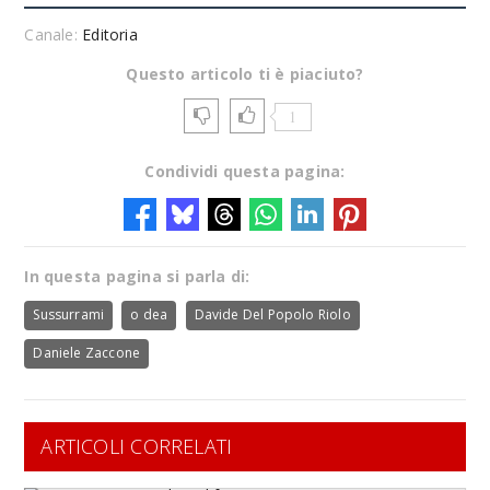
Canale:
Editoria
Questo articolo ti è piaciuto?
1
Condividi questa pagina:
In questa pagina si parla di:
Sussurrami
o dea
Davide Del Popolo Riolo
Daniele Zaccone
ARTICOLI CORRELATI