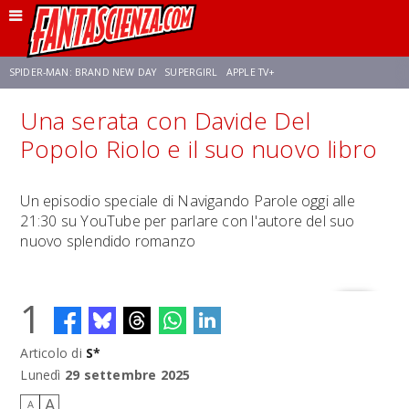
SPIDER-MAN: BRAND NEW DAY
SUPERGIRL
APPLE TV+
Una serata con Davide Del
FRANCO RICCIARDIELLO
ZENDAYA
STAR TREK
AVENGERS: DOOMSDAY
Popolo Riolo e il suo nuovo libro
NETFLIX
SADIE SINK
STAR TREK: STRANGE NEW WORLDS
Un episodio speciale di Navigando Parole oggi alle
21:30 su YouTube per parlare con l'autore del suo
nuovo splendido romanzo
1
Articolo di
S*
Lunedì
29 settembre 2025
A
A