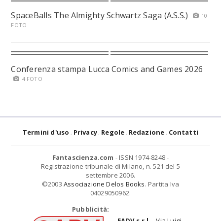
SpaceBalls The Almighty Schwartz Saga (A.S.S.)
10
FOTO
Conferenza stampa Lucca Comics and Games 2026
4 FOTO
Termini d'uso
Privacy
Regole
Redazione
Contatti
Fantascienza.com
- ISSN 1974-8248 -
Registrazione tribunale di Milano, n. 521 del 5
settembre 2006.
©2003
Associazione Delos Books
. Partita Iva
04029050962.
Pubblicità:
EADV s.r.l.
- Via Luigi