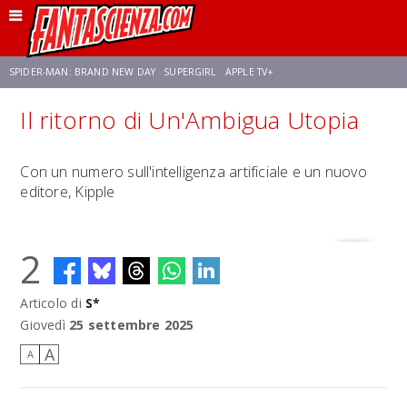
SPIDER-MAN: BRAND NEW DAY
SUPERGIRL
APPLE TV+
Il ritorno di Un'Ambigua Utopia
FRANCO RICCIARDIELLO
ZENDAYA
AVENGERS: DOOMSDAY
STAR TREK
Con un numero sull'intelligenza artificiale e un nuovo
editore, Kipple
NETFLIX
SADIE SINK
STAR TREK: STRANGE NEW WORLDS
2
Articolo di
S*
Giovedì
25 settembre 2025
A
A