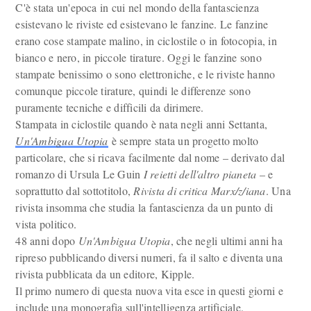
C'è stata un'epoca in cui nel mondo della fantascienza
esistevano le riviste ed esistevano le fanzine. Le fanzine
erano cose stampate malino, in ciclostile o in fotocopia, in
bianco e nero, in piccole tirature. Oggi le fanzine sono
stampate benissimo o sono elettroniche, e le riviste hanno
comunque piccole tirature, quindi le differenze sono
puramente tecniche e difficili da dirimere.
Stampata in ciclostile quando è nata negli anni Settanta,
Un'Ambigua Utopia
è sempre stata un progetto molto
particolare, che si ricava facilmente dal nome – derivato dal
romanzo di Ursula Le Guin
I reietti dell'altro pianeta
– e
soprattutto dal sottotitolo,
Rivista di critica Marx/z/iana
. Una
rivista insomma che studia la fantascienza da un punto di
vista politico.
48 anni dopo
Un'Ambigua Utopia
, che negli ultimi anni ha
ripreso pubblicando diversi numeri, fa il salto e diventa una
rivista pubblicata da un editore, Kipple.
Il primo numero di questa nuova vita esce in questi giorni e
include una monografia sull'intelligenza artificiale.