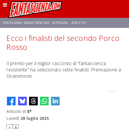
SPIDER-MAN: BRAND NEW DAY
SUPERGIRL
APPLE TV+
Ecco i finalisti del secondo Porco
FRANCO RICCIARDIELLO
ZENDAYA
STAR TREK
AVENGERS: DOOMSDAY
Rosso
NETFLIX
SADIE SINK
CELIA ROSE GOODING
Il premio per il miglior racconto di “fantascienza
resistente” ha selezionato sette finalisti. Premiazione a
Stranimondi
Articolo di
S*
Lunedì
28 luglio 2025
A
A