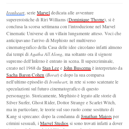
Ironheart
, serie
Marvel
dedicata alle avventure
supereroistiche di Riri Williams (
Dominique Thorne
), si è
conclusa la scorsa settimana con l'introduzione nel Marvel
Cinematic Universe di un villain lungamente atteso. Voci che
anticipavano l'arrivo di Mephisto nel multiverso
cinematografico della Casa delle idee circolano infatti almeno
dai tempi di
Agatha All Along
, ma soltanto ora il signore
supremo dell'Inferno è entrato in scena. Il supercriminale,
creato nel 1968 da
Stan Lee
e
John Buscema
è interpretato da
Sacha Baron Cohen
(
Borat
) e dopo la sua comparsa
nell'ultimo episodio di
Ironheart
, in rete si sono scatenate le
speculazioni sul futuro cinematografico di questo
personaggio. Storicamente, Mephisto è legato alle storie di
Silver Surfer, Ghost Rider, Dottor Strange e Scarlet Witch,
ma in particolare, le teorie sul suo ruolo come sostituto di
Kang si sprecano: dopo la condanna di
Jonathan Majors
per
crimini sessuali, i
Marvel Studios
si sono trovati infatti a dover