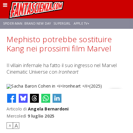
SPIDER-MAN: BRAND NEW DAY
SUPERGIRL
APPLE TV+
Mephisto potrebbe sostituire
FRANCO RICCIARDIELLO
ZENDAYA
STAR TREK
AVENGERS: DOOMSDAY
Kang nei prossimi film Marvel
NETFLIX
SADIE SINK
STAR TREK: STRANGE NEW WORLDS
Il villain infernale ha fatto il suo ingresso nel Marvel
Cinematic Universe con
Ironheart
Articolo di
Angela Bernardoni
Sacha Baron Cohen in
Ironheart
(2025)
Mercoledì
9 luglio 2025
A
A