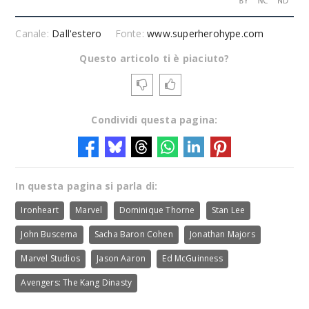
Canale:
Dall'estero
Fonte:
www.superherohype.com
Questo articolo ti è piaciuto?
Condividi questa pagina:
In questa pagina si parla di:
Ironheart
Marvel
Dominique Thorne
Stan Lee
John Buscema
Sacha Baron Cohen
Jonathan Majors
Marvel Studios
Jason Aaron
Ed McGuinness
Avengers: The Kang Dinasty