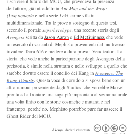
riscrivere il futuro del MCU, che prevedeva la presenza
dell'attore, già introdotto in
Ant-Man and the Wasp:
Quantumania
e nella serie
Loki
, come villain
multidimensionale. Tra le prove a sostegno di questa tesi,
secondo il portale
superherohype
, una recente storia degli
Avengers
scritta da
Jason Aaron
e
Ed McGuinness
che vede
un esercito di varianti di Mephisto provenienti dal multiverso
invadere Terra-616 e mettere a dura prova i Vendicatori. La
storia, che vede anche la partecipazione degli Avengers della
preistoria, è simile nella struttura e nello sviluppo a quello che
sarebbe dovuto essere il concilio dei Kang in
Avengers: The
Kang Dinasty
. Questa voce di corridoio si sposa bene con un
altro rumour proveniente dagli Studios, che vorrebbe Marvel
pronta ad affrontare una saga più improntata al sovrannaturale
una volta finito con le storie cosmiche e mutanti e nel
frattempo, perché no, Mephisto potrebbe pure far nascere il
Ghost Rider del MCU.
Alcuni diritti riservati