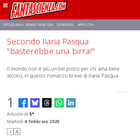
SPIDER-MAN: BRAND NEW DAY
SUPERGIRL
APPLE TV+
Secondo Ilaria Pasqua
FRANCO RICCIARDIELLO
ZENDAYA
STAR TREK
AVENGERS: DOOMSDAY
"basterebbe una birra!"
NETFLIX
SADIE SINK
STAR TREK: STRANGE NEW WORLDS
Il mondo non è più un bel posto per chi ama bere
alcolici, in questo romanzo breve di Ilaria Pasqua
1
Articolo di
S*
Martedì
4 febbraio 2025
A
A