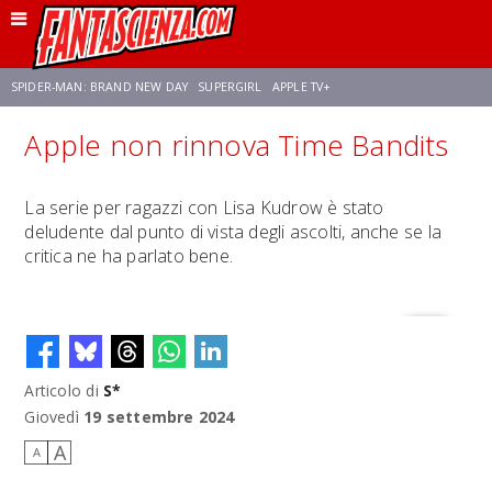
SPIDER-MAN: BRAND NEW DAY
SUPERGIRL
APPLE TV+
Apple non rinnova Time Bandits
FRANCO RICCIARDIELLO
ZENDAYA
STAR TREK
AVENGERS: DOOMSDAY
La serie per ragazzi con Lisa Kudrow è stato
deludente dal punto di vista degli ascolti, anche se la
NETFLIX
SADIE SINK
STAR TREK: STRANGE NEW WORLDS
critica ne ha parlato bene.
Articolo di
S*
Giovedì
19 settembre 2024
A
A