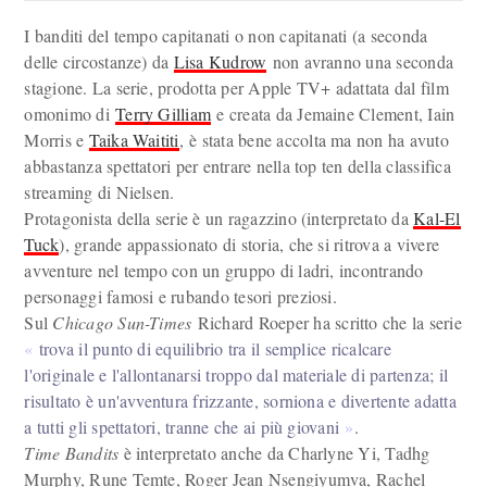
I banditi del tempo capitanati o non capitanati (a seconda
delle circostanze) da
Lisa Kudrow
non avranno una seconda
stagione. La serie, prodotta per Apple TV+ adattata dal film
omonimo di
Terry Gilliam
e creata da Jemaine Clement, Iain
Morris e
Taika Waititi
, è stata bene accolta ma non ha avuto
abbastanza spettatori per entrare nella top ten della classifica
streaming di Nielsen.
Protagonista della serie è un ragazzino (interpretato da
Kal-El
Tuck
), grande appassionato di storia, che si ritrova a vivere
avventure nel tempo con un gruppo di ladri, incontrando
personaggi famosi e rubando tesori preziosi.
Sul
Chicago Sun-Times
Richard Roeper ha scritto che la serie
trova il punto di equilibrio tra il semplice ricalcare
l'originale e l'allontanarsi troppo dal materiale di partenza; il
risultato è un'avventura frizzante, sorniona e divertente adatta
a tutti gli spettatori, tranne che ai più giovani
.
Time Bandits
è interpretato anche da Charlyne Yi, Tadhg
Murphy, Rune Temte, Roger Jean Nsengiyumva, Rachel