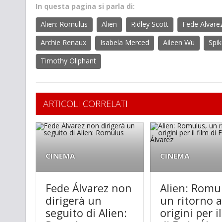
In questa pagina si parla di:
Alien: Romulus
Alien
Ridley Scott
Fede Alvare
Archie Renaux
Isabela Merced
Aileen Wu
Spi
Timothy Oliphant
ARTICOLI CORRELATI
CINEMA
CINEMA
Fede Álvarez non
Alien: Romu
dirigerà un
un ritorno a
seguito di Alien:
origini per il