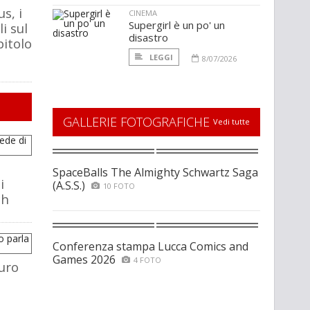
s, i
CINEMA
Supergirl è un po' un
i sul
disastro
itolo
LEGGI
8/07/2026
GALLERIE FOTOGRAFICHE
Vedi tutte
SpaceBalls The Almighty Schwartz Saga
i
(A.S.S.)
10 FOTO
ch
Conferenza stampa Lucca Comics and
Games 2026
4 FOTO
uro