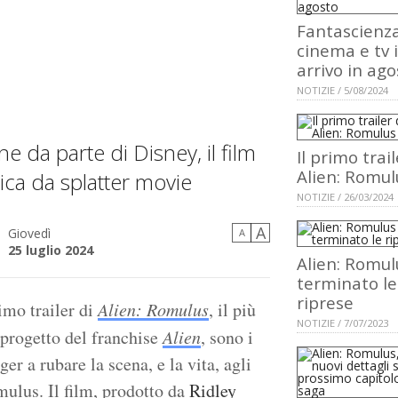
Fantascienz
cinema e tv 
arrivo in ago
NOTIZIE / 5/08/2024
 da parte di Disney, il film
Il primo trail
Alien: Romul
tica da splatter movie
NOTIZIE / 26/03/2024
A
Giovedì
A
25 luglio 2024
Alien: Romul
terminato le
riprese
imo trailer di
Alien: Romulus
, il più
NOTIZIE / 7/07/2023
 progetto del franchise
Alien
, sono i
er a rubare la scena, e la vita, agli
mulus. Il film, prodotto da
Ridley