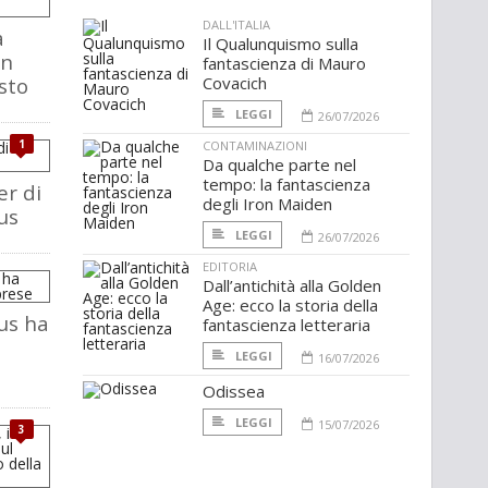
DALL'ITALIA
a
Il Qualunquismo sulla
in
fantascienza di Mauro
sto
Covacich
LEGGI
26/07/2026
1
CONTAMINAZIONI
Da qualche parte nel
tempo: la fantascienza
er di
degli Iron Maiden
us
LEGGI
26/07/2026
EDITORIA
Dall’antichità alla Golden
Age: ecco la storia della
us ha
fantascienza letteraria
LEGGI
16/07/2026
Odissea
LEGGI
15/07/2026
3