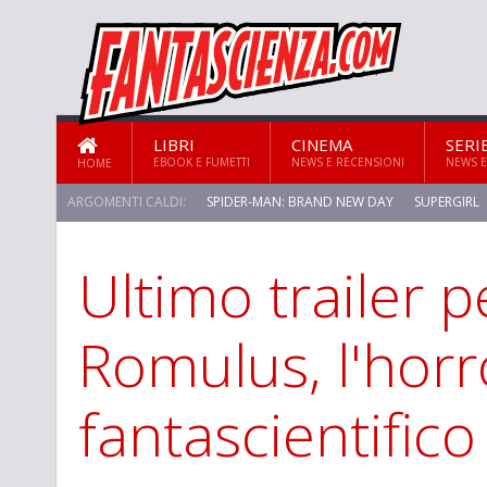
LIBRI
CINEMA
SERI
EBOOK E FUMETTI
NEWS E RECENSIONI
NEWS E
HOME
ARGOMENTI CALDI:
SPIDER-MAN: BRAND NEW DAY
SUPERGIRL
Ultimo trailer p
Romulus, l'horr
fantascientifico