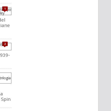
1
del
liane
2
1939-
la
o Spin