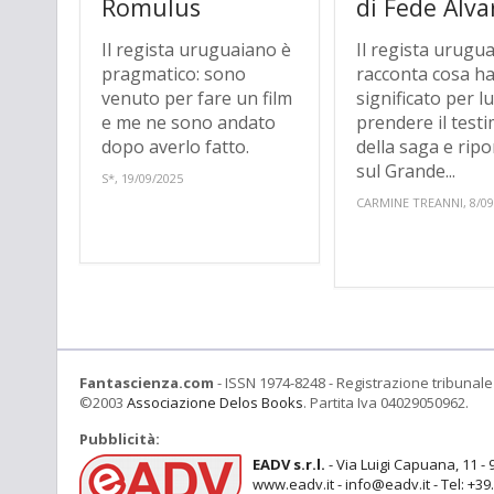
Romulus
di Fede Álva
Il regista uruguaiano è
Il regista urugu
pragmatico: sono
racconta cosa h
venuto per fare un film
significato per lu
e me ne sono andato
prendere il test
dopo averlo fatto.
della saga e ripo
sul Grande...
S*, 19/09/2025
CARMINE TREANNI, 8/09
Fantascienza.com
- ISSN 1974-8248 - Registrazione tribunale 
©2003
Associazione Delos Books
. Partita Iva 04029050962.
Pubblicità:
EADV s.r.l.
- Via Luigi Capuana, 11 - 
www.eadv.it - info@eadv.it - Tel: +3