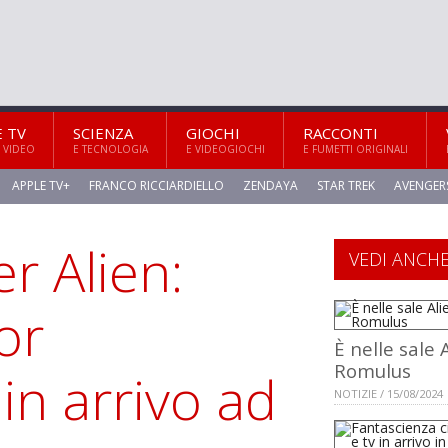
E TV
SCIENZA
GIOCHI
RACCONTI
 VIDEO
E TECNOLOGIA
E VIDEOGIOCHI
E FUMETTI ORIGINALI
APPLE TV+
FRANCO RICCIARDIELLO
ZENDAYA
STAR TREK
AVENGER
er Alien:
VEDI ANCH
or
È nelle sale 
Romulus
 in arrivo ad
NOTIZIE / 15/08/2024