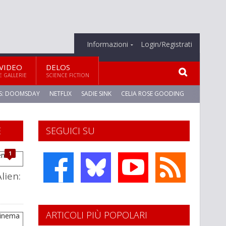
Informazioni
Login/Registrati
VIDEO
DELOS
E GALLERIE
SCIENCE FICTION
S: DOOMSDAY
NETFLIX
SADIE SINK
CELIA ROSE GOODING
E
SEGUICI SU
1
Alien:
ARTICOLI PIÙ POPOLARI