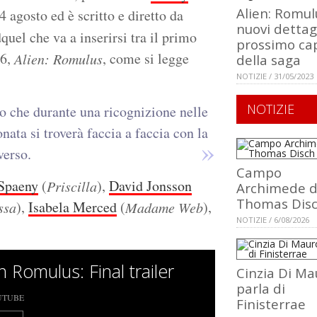
Alien: Romulu
14 agosto ed è scritto e diretto da
nuovi dettagl
quel che va a inserirsi tra il primo
prossimo cap
86,
, come si legge
Alien: Romulus
della saga
NOTIZIE / 31/05/2023
NOTIZIE
io che durante una ricognizione nelle
ata si troverà faccia a faccia con la
verso.
Campo
 Spaeny
(
),
David Jonsson
Priscilla
Archimede d
Thomas Dis
),
Isabela Merced
(
),
ssa
Madame Web
NOTIZIE / 6/08/2026
n Romulus: Final trailer
Cinzia Di Ma
parla di
UTUBE
Finisterrae