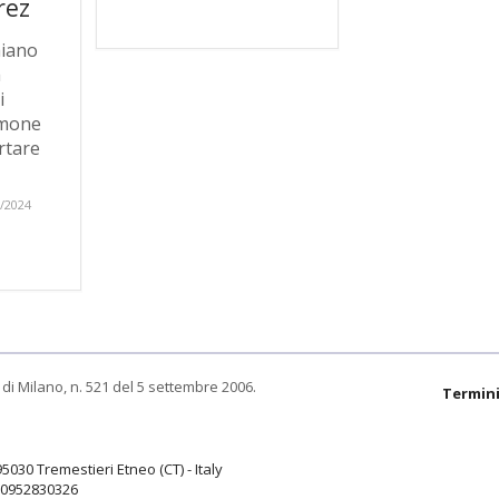
rez
aiano
a
i
imone
rtare
/2024
di Milano, n. 521 del 5 settembre 2006.
Termini
95030 Tremestieri Etneo (CT) - Italy
9.0952830326