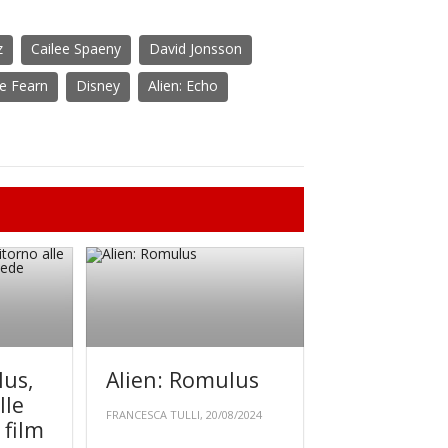
z
Cailee Spaeny
David Jonsson
ke Fearn
Disney
Alien: Echo
lus,
Alien: Romulus
lle
FRANCESCA TULLI, 20/08/2024
 film