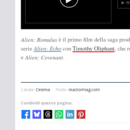
P
è il primo film della saga pro
Alien: Romulus
serie
Alien: Echo
con
Timothy Oliphant
, che 
e
.
Alien: Covenant
Canale:
Cinema
Fonte:
reactormag.com
Condividi questa pagina: