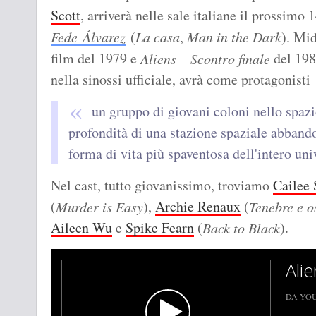
Scott
, arriverà nelle sale italiane il prossimo 
Fede Álvarez
(
La casa
,
Man in the Dark
). Mid
film del 1979 e
del 19
Aliens – Scontro finale
nella sinossi ufficiale, avrà come protagonisti
un gruppo di giovani coloni nello spaz
profondità di una stazione spaziale abbandon
forma di vita più spaventosa dell'intero uni
Nel cast, tutto giovanissimo, troviamo
Cailee
(
),
Archie Renaux
(
Murder is Easy
Tenebre e o
Aileen Wu
e
Spike Fearn
(
).
Back to Black
Alie
DA YO