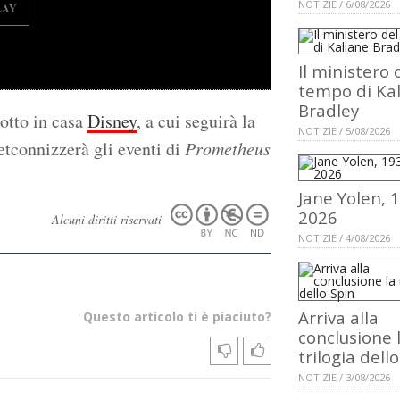
NOTIZIE / 6/08/2026
LAY
Il ministero 
tempo di Ka
Bradley
dotto in casa
Disney
, a cui seguirà la
NOTIZIE / 5/08/2026
retconnizzerà gli eventi di
Prometheus
Jane Yolen, 
2026
Alcuni diritti riservati
NOTIZIE / 4/08/2026
Arriva alla
Questo articolo ti è piaciuto?
conclusione 
trilogia dell
NOTIZIE / 3/08/2026