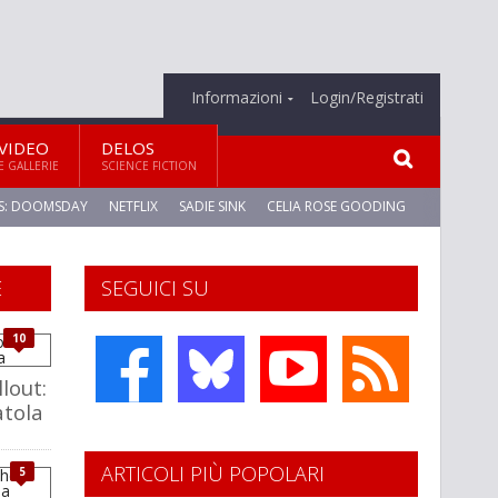
Informazioni
Login/Registrati
VIDEO
DELOS
E GALLERIE
SCIENCE FICTION
S: DOOMSDAY
NETFLIX
SADIE SINK
CELIA ROSE GOODING
E
SEGUICI SU
10
llout:
atola
ARTICOLI PIÙ POPOLARI
5