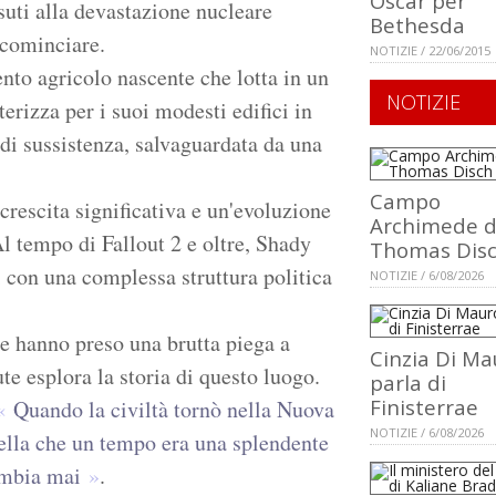
Oscar per
suti alla devastazione nucleare
Bethesda
ricominciare.
NOTIZIE / 22/06/2015
to agricolo nascente che lotta in un
NOTIZIE
erizza per i suoi modesti edifici in
 di sussistenza, salvaguardata da una
Campo
crescita significativa e un'evoluzione
Archimede d
Al tempo di Fallout 2 e oltre, Shady
Thomas Dis
 con una complessa struttura politica
NOTIZIE / 6/08/2026
se hanno preso una brutta piega a
Cinzia Di Ma
e esplora la storia di questo luogo.
parla di
Finisterrae
Quando la civiltà tornò nella Nuova
NOTIZIE / 6/08/2026
uella che un tempo era una splendente
ambia mai
.