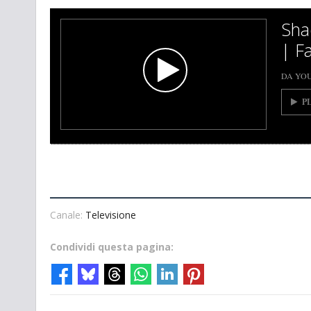
Sha
| Fa
DA YO
P
Canale:
Televisione
Condividi questa pagina: