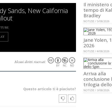
Il ministero 
dy Sands, New California
tempo di Ka
Bradley
llout
NOTIZIE / 5/08/2026
UTUBE
LAY
Jane Yolen, 
2026
NOTIZIE / 4/08/2026
Alcuni diritti riservati
Arriva alla
conclusione 
trilogia dell
Questo articolo ti è piaciuto?
NOTIZIE / 3/08/2026