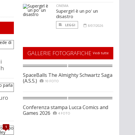
CINEMA
Supergirl è un po' un
disastro
LEGGI
8/07/2026
GALLERIE FOTOGRAFICHE
Vedi tutte
i
ch
SpaceBalls The Almighty Schwartz Saga
(A.S.S.)
10 FOTO
uro
Conferenza stampa Lucca Comics and
Games 2026
4 FOTO
1