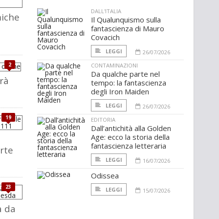
DALL'ITALIA
iche
Il Qualunquismo sulla
fantascienza di Mauro
Covacich
LEGGI
26/07/2026
2
CONTAMINAZIONI
Da qualche parte nel
arà
tempo: la fantascienza
degli Iron Maiden
LEGGI
26/07/2026
19
EDITORIA
Dall’antichità alla Golden
Age: ecco la storia della
fantascienza letteraria
rte
1
LEGGI
16/07/2026
Odissea
23
LEGGI
15/07/2026
a da