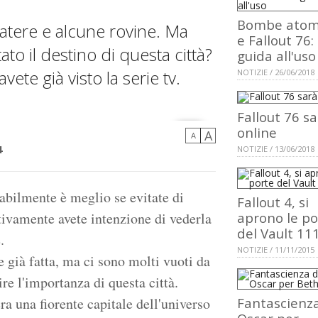
Bombe atom
atere e alcune rovine. Ma
e Fallout 76:
ato il destino di questa città?
guida all'uso
te già visto la serie tv.
NOTIZIE / 26/06/2018
Fallout 76 s
online
A
A
4
NOTIZIE / 13/06/2018
bilmente è meglio se evitate di
Fallout 4, si
ettivamente avete intenzione di vederla
aprono le po
del Vault 11
.
NOTIZIE / 11/11/2015
te già fatta, ma ci sono molti vuoti da
ire l'importanza di questa città.
a una fiorente capitale dell'universo
Fantascienz