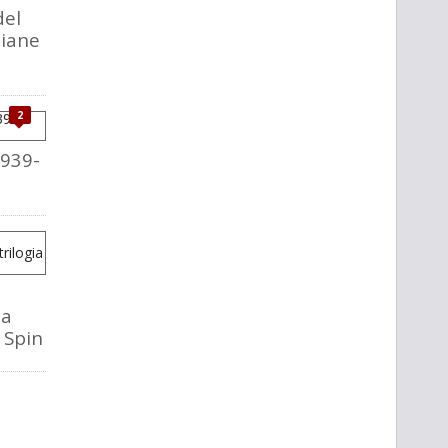
del
liane
2
1939-
la
o Spin