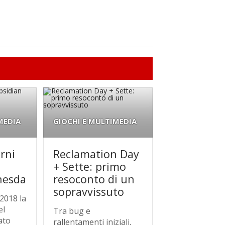
MEDIA
GIOCHI E MULTIMEDIA
rni
Reclamation Day
+ Sette: primo
hesda
resoconto di un
sopravvissuto
2018 la
el
Tra bug e
ato
rallentamenti iniziali,