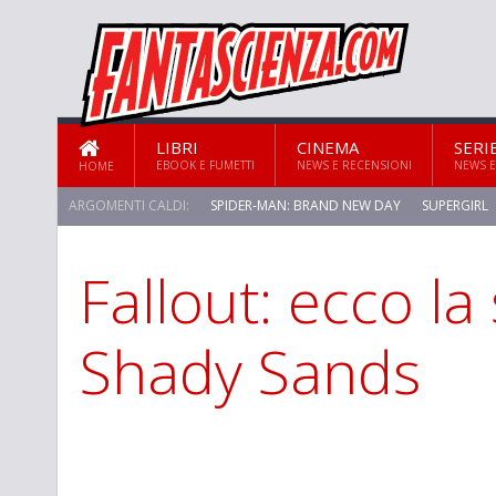
LIBRI
CINEMA
SERI
EBOOK E FUMETTI
NEWS E RECENSIONI
NEWS E
HOME
ARGOMENTI CALDI:
SPIDER-MAN: BRAND NEW DAY
SUPERGIRL
Fallout: ecco la 
Shady Sands