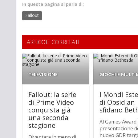
In questa pagina si parla di:
Fallout
ARTICOLI CORRELATI
TELEVISIONE
GIOCHI E MULTI
Fallout: la serie
I Mondi Este
di Prime Video
di Obsidian
conquista già
sfidano Bet
una seconda
Al Games Award 
stagione
presentazione d
nuovo GDR targ
Diventata in meno di