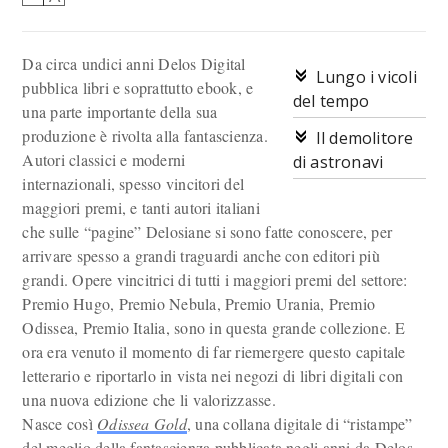
Da circa undici anni Delos Digital
Lungo i vicoli
pubblica libri e soprattutto ebook, e
del tempo
una parte importante della sua
produzione è rivolta alla fantascienza.
Il demolitore
Autori classici e moderni
di astronavi
internazionali, spesso vincitori del
maggiori premi, e tanti autori italiani
che sulle “pagine” Delosiane si sono fatte conoscere, per
arrivare spesso a grandi traguardi anche con editori più
grandi. Opere vincitrici di tutti i maggiori premi del settore:
Premio Hugo, Premio Nebula, Premio Urania, Premio
Odissea, Premio Italia, sono in questa grande collezione. E
ora era venuto il momento di far riemergere questo capitale
letterario e riportarlo in vista nei negozi di libri digitali con
una nuova edizione che li valorizzasse.
Nasce così
Odissea Gold
, una collana digitale di “ristampe”
del meglio della fantascienza pubblicata negli anni da Delos