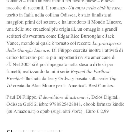
romanzi – molti ancora inediti nel nostro paese – e nove
raccolte di racconti. Il romanzo
Un anno nella città lineare
,
uscito in Italia nella collana Odissea, è stato finalista ai
maggiori primi del settore, e ha introdotto il Mondo Lineare,
una delle sue creazioni più originali, un omaggio a grandi
scrittori d’avventura come Edgar Rice Burroughs e Jack
Vance, mondo al quale è tornato col recente
La principessa
della Giungla Lineare
. Di Filippo esercita inoltre l’attività di
critico letterario per le più importanti riviste americane di
sf. Nel 2005 si è poi impegnato nella stesura di testi per
fumetti, realizzando la mini serie
Beyond the Farthest
Precinct
illustrata da Jerry Ordway basata sulla serie
Top
10
creata da Alan Moore per la America’s Best Comics.
Paul Di Filippo,
Il demolitore di astronavi
, Delos Digital,
Odissea Gold 2, isbn: 9788825428841, ebook formato kindle
(su Amazon.it) o epub (sugli altri store) , Euro
€
2,99