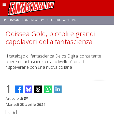
SPIDER-MAN: BRAND NEW DAY
SUPERGIRL
APPLE TV+
Odissea Gold, piccoli e grandi
FRANCO RICCIARDIELLO
ZENDAYA
STAR TREK
AVENGERS: DOOMSDAY
capolavori della fantascienza
NETFLIX
SADIE SINK
CELIA ROSE GOODING
Il catalogo di fantascienza Delos Digital conta tante
opere di fantascienza d'alto livello: è ora di
rispolverarle con una nuova collana
1
Articolo di
S*
Martedì
23 aprile 2024
A
A