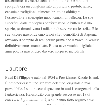
discernibile, il veicolo stellare irto di torrette e strutture
sporgenti era un conglomerato di portelli e protuberanze,
capsule e padiglioni, talmente brutto da obbligare
l’osservatore a concepire nuovi canoni di bellezza. Le sue
superfici, dalle molteplici conformazioni e butterate dallo
spazio, testimoniavano i millenni di servizio tra le stelle. E le
sue viscere nascondevano tesori che i demolitori di Asperna
avevano il compito di recuperare prima che il vascello venisse
definitivamente smantellato. E una nave vecchia migliaia di
anni poteva nascondere davvero sorprese incredibili.
L'autore
Paul Di Filippo
è nato nel 1954 a Providence, Rhode Island.
È noto per essere uno scrittore eclettico, originale e mai
prevedibile. I suoi racconti spaziano in tutti i sottogeneri della
fantascienza. Ha esordito con grande successo nel 1995
con
La trilogia Steampunk
, a cui hanno fatto seguito nove