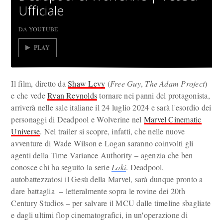
Ufficiale
DA YOUTUBE
PLAY
Il film, diretto da
Shaw Levy
(
Free Guy
,
The Adam Project
)
e che vede
Ryan Reynolds
tornare nei panni del protagonista,
arriverà nelle sale italiane il 24 luglio 2024 e sarà l'esordio dei
personaggi di Deadpool e Wolverine nel
Marvel Cinematic
Universe
. Nel trailer si scopre, infatti, che nelle nuove
avventure di Wade Wilson e Logan saranno coinvolti gli
agenti della Time Variance Authority – agenzia che ben
conosce chi ha seguito la serie
Loki
. Deadpool,
autobattezzatosi il Gesù della Marvel, sarà dunque pronto a
dare battaglia – letteralmente sopra le rovine dei 20th
Century Studios – per salvare il MCU dalle timeline sbagliate
e dagli ultimi flop cinematografici, in un'operazione di