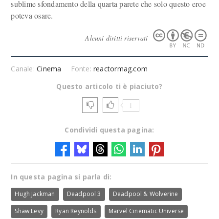
sublime sfondamento della quarta parete che solo questo eroe
poteva osare.
Alcuni diritti riservati
Canale:
Cinema
Fonte:
reactormag.com
Questo articolo ti è piaciuto?
1
Condividi questa pagina:
In questa pagina si parla di:
Hugh Jackman
Deadpool 3
Deadpool & Wolverine
Shaw Levy
Ryan Reynolds
Marvel Cinematic Universe