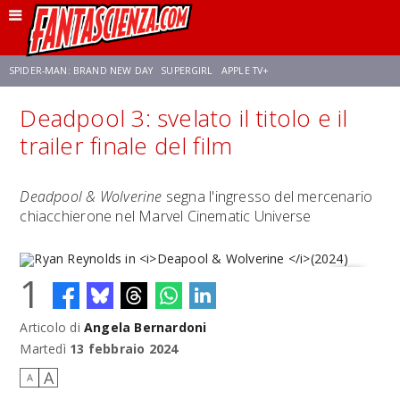
SPIDER-MAN: BRAND NEW DAY
SUPERGIRL
APPLE TV+
Deadpool 3: svelato il titolo e il
FRANCO RICCIARDIELLO
ZENDAYA
STAR TREK
AVENGERS: DOOMSDAY
trailer finale del film
NETFLIX
SADIE SINK
STAR TREK: STRANGE NEW WORLDS
Deadpool & Wolverine
segna l'ingresso del mercenario
chiacchierone nel Marvel Cinematic Universe
1
Articolo di
Angela Bernardoni
Ryan Reynolds in
Deapool & Wolverine
(2024)
Martedì
13 febbraio 2024
A
A