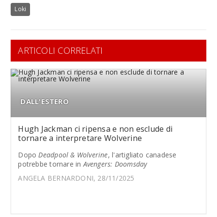
Loki
ARTICOLI CORRELATI
DALL'ESTERO
Hugh Jackman ci ripensa e non esclude di
tornare a interpretare Wolverine
Dopo
Deadpool & Wolverine
, l'artigliato canadese
potrebbe tornare in
Avengers: Doomsday
ANGELA BERNARDONI, 28/11/2025