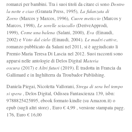
romanzi per bambini. Tra i suoi titoli da citare ci sono
Dentro
la notte e ciao
(Granata Press, 1995),
La fidanzata di
Zorro
(Marcos y Marcos, 1996),
Cuore meticcio
(Marcos y
Marcos, 1998),
Le sorelle sciacallo
(DeriveApprodi,
1999),
Come una balena
(Salani, 2000),
Eva
(Einaudi,
2002) e
Visto dal cielo
(Einaudi, 2004).
Le madri cattive
,
romanzo pubblicato da Salani nel 2011, si è aggiudicato li
Premio Maria Teresa Di Lascia nel 2012. Suoi racconti sono
apparsi nelle antologie di Delos Digital
Materia
oscura
(2017) e
Altri futuri
(2019). È tradotta in Francia da
Gallimard e in Inghilterra da Troubador Publishing.
Daniela Piegai, Nicoletta Vallorani,
Strega di sera bel tempo
si spera
, Delos Digital, Odissea Fantascienza 139, isbn:
9788825425895, ebook formato kindle (su Amazon.it) o
epub (sugli altri store) , Euro
€
4,99 , versione stampata pagg.
176, Euro
€
16,00