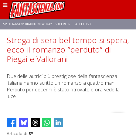
SPIDER-MAN: BRAND NEW DAY
SUPERGIRL
APPLE TV+
Strega di sera bel tempo si spera,
FRANCO RICCIARDIELLO
ZENDAYA
STAR TREK
AVENGERS: DOOMSDAY
ecco il romanzo “perduto” di
Piegai e Vallorani
NETFLIX
SADIE SINK
STAR TREK: STRANGE NEW WORLDS
Due delle autrici più prestigiose della fantascienza
italiana hanno scritto un romanzo a quattro mani.
Perduto per decenni è stato ritrovato e ora vede la
luce.
Articolo di
S*