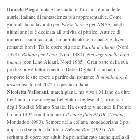
Daniela Piegai
, nata e cresciuta in Toscana, è una delle
autrici italiane di fantascienza più rappresentative. Come
giornalista ha lavorato per
Paese Sera
e per ANSA; negli
ultimi anni si è dedicata all’attività di pittrice. Autrice di
numerosissimi racconti, ha pubblicato sei romanzi e diversi
romanzi brevi. Tra le opere più note
Parola di alieno
(Nord
1978),
Ballata per Lima
(Nord 1980),
Nel segno della luna
bianca
(con Lino Aldani, Nord 1985). Gran parte della sua
produzione è tuttora inedita. Delos Digital ha iniziato a
proporre le sue opere a partire dal romanzo
Il mondo non è
nostro
uscito nel 2022 in questa collana.
Nicoletta Vallorani
, marchigiana, ma vive a Milano da oltre
trent’anni, dove insegna Letteratura inglese all’Università
degli Studi di Milano Statale. Ha esordito vincendo il Premio
Urania 1992 con il romanzo
Il cuore finto di DR
(
Urania
,
Mondadori 1993). Sempre nella collana mondadoriana è poi
apparso il seguito, dal titolo
DReam Box
(1997). Alla
scrittura di opere per adulti ha poi affiancato anche quella di