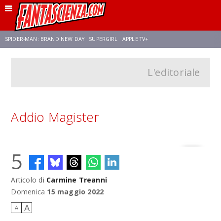
SPIDER-MAN: BRAND NEW DAY
SUPERGIRL
APPLE TV+
L'editoriale
FRANCO RICCIARDIELLO
ZENDAYA
STAR TREK
AVENGERS: DOOMSDAY
NETFLIX
SADIE SINK
STAR TREK: STRANGE NEW WORLDS
Addio Magister
5
Articolo di
Carmine Treanni
Domenica
15 maggio 2022
A
A