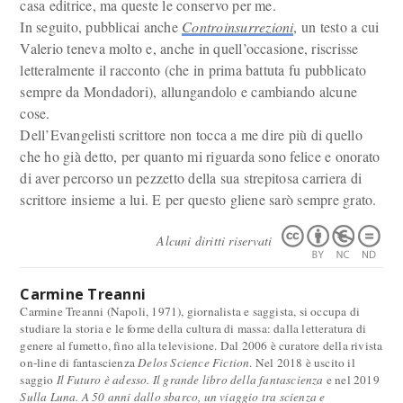
casa editrice, ma queste le conservo per me.
In seguito, pubblicai anche
Controinsurrezioni
, un testo a cui
Valerio teneva molto e, anche in quell’occasione, riscrisse
letteralmente il racconto (che in prima battuta fu pubblicato
sempre da Mondadori), allungandolo e cambiando alcune
cose.
Dell’Evangelisti scrittore non tocca a me dire più di quello
che ho già detto, per quanto mi riguarda sono felice e onorato
di aver percorso un pezzetto della sua strepitosa carriera di
scrittore insieme a lui. E per questo gliene sarò sempre grato.
Alcuni diritti riservati
Carmine Treanni
Carmine Treanni (Napoli, 1971), giornalista e saggista, si occupa di
studiare la storia e le forme della cultura di massa: dalla letteratura di
genere al fumetto, fino alla televisione. Dal 2006 è curatore della rivista
on-line di fantascienza
Delos Science Fiction
. Nel 2018 è uscito il
saggio
Il Futuro è adesso. Il grande libro della fantascienza
e nel 2019
Sulla Luna. A 50 anni dallo sbarco, un viaggio tra scienza e