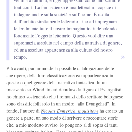
ventina di anni fa, e oggi apprezzato come uno scrittore
tout court. La fantascienza è una letteratura capace di
indagare anche sulla società e sull’uomo. È uscita
dall’ambito strettamente letterario, fino ad impregnare
letteralmente tutto il nostro immaginario, indebolendo
fortemente l’oggetto letterario. Questo vuol dire una
supremazia assoluta nel campo della narrativa di genere,
ed una assoluta appartenenza alla cultura del nostro
tempo.
Più avanti, parlammo della possibile catalogazione delle
sue opere, della loro classificazione e/o appartenenza in
questo o quel genere della narrativa fantastica. In un
intervento su Wired, in cui ricordavo la figura di Evangelisti,
ho chiuso sostenendo che i romanzi dello scrittore bolognese
sono classificabili solo in un modo: “alla Evangelisti”. In
fondo, l’autore di
Nicolas Eymerich, inquisitore
ha creato un
genere a parte, un suo modo di scrivere e raccontare storie
che, a mio modesto avviso, lo pongono al di sopra di tanti
blasonati scrittori italiani. Ecco, cosa mi disse Valerio a