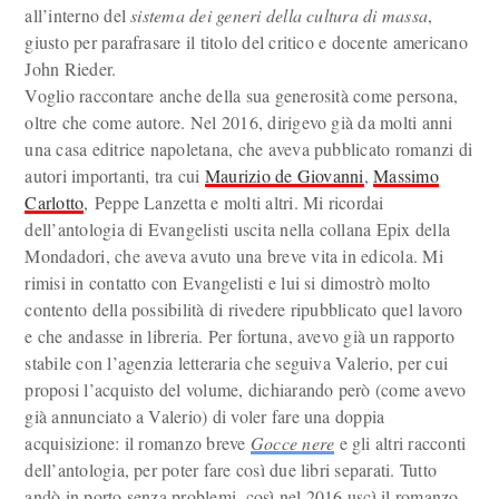
all’interno del
sistema dei generi della cultura di massa
,
giusto per parafrasare il titolo del critico e docente americano
John Rieder.
Voglio raccontare anche della sua generosità come persona,
oltre che come autore. Nel 2016, dirigevo già da molti anni
una casa editrice napoletana, che aveva pubblicato romanzi di
autori importanti, tra cui
Maurizio de Giovanni
,
Massimo
Carlotto
, Peppe Lanzetta e molti altri. Mi ricordai
dell’antologia di Evangelisti uscita nella collana Epix della
Mondadori, che aveva avuto una breve vita in edicola. Mi
rimisi in contatto con Evangelisti e lui si dimostrò molto
contento della possibilità di rivedere ripubblicato quel lavoro
e che andasse in libreria. Per fortuna, avevo già un rapporto
stabile con l’agenzia letteraria che seguiva Valerio, per cui
proposi l’acquisto del volume, dichiarando però (come avevo
già annunciato a Valerio) di voler fare una doppia
acquisizione: il romanzo breve
Gocce nere
e gli altri racconti
dell’antologia, per poter fare così due libri separati. Tutto
andò in porto senza problemi, così nel 2016 uscì il romanzo