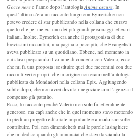
Gocce nere
e l’anno dopo l’antologia
Anime oscure
. In
quest’ultima c’era un racconto lungo con Eymerich e non
potevo credere di star pubblicando nella collana che curavo
quello che per me era uno dei più grandi personaggi letterari
italiani. Inoltre, Eymerich era anche il protagonista di due
brevissimi raccontini, una pagina o poco più, che Evangelisti
aveva pubblicato su un quotidiano. Ebbene, nel momento in
cui stavo preparando il volume di concerto con Valerio, ecco
che mi fa una proposta: sostituire quei due raccontini con due
racconti veri e propri, che in origine non erano nell’antologia
pubblicata da Mondadori nella collana Epix. Aggiungendo
subito dopo, che non avrei dovuto rinegoziare con l’agenzia il
compenso già pattuito.
Ecco, lo racconto perché Valerio non solo fu letteralmente
generoso, ma capì anche che in quel momento stavo mettendo
in piedi un progetto editoriale importante e a modo suo volle
contribuire. Poi, non dimenticherà mai le parole lusinghiere
che mi dedico quando gli annunciai che stavo lasciando la