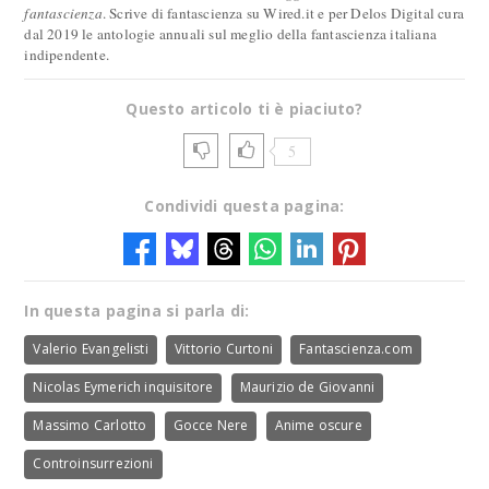
fantascienza
. Scrive di fantascienza su Wired.it e per Delos Digital cura
dal 2019 le antologie annuali sul meglio della fantascienza italiana
indipendente.
Questo articolo ti è piaciuto?
5
Condividi questa pagina:
In questa pagina si parla di:
Valerio Evangelisti
Vittorio Curtoni
Fantascienza.com
Nicolas Eymerich inquisitore
Maurizio de Giovanni
Massimo Carlotto
Gocce Nere
Anime oscure
Controinsurrezioni