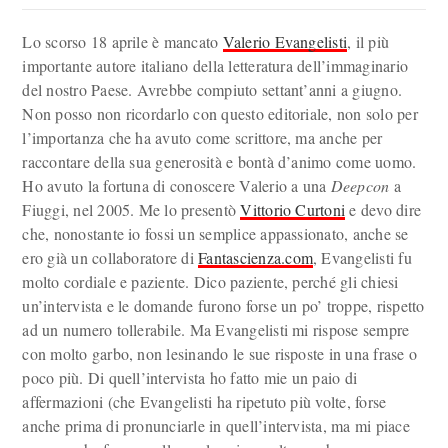
Lo scorso 18 aprile è mancato
Valerio Evangelisti
, il più
importante autore italiano della letteratura dell’immaginario
del nostro Paese. Avrebbe compiuto settant’anni a giugno.
Non posso non ricordarlo con questo editoriale, non solo per
l’importanza che ha avuto come scrittore, ma anche per
raccontare della sua generosità e bontà d’animo come uomo.
Ho avuto la fortuna di conoscere Valerio a una
Deepcon
a
Fiuggi, nel 2005. Me lo presentò
Vittorio Curtoni
e devo dire
che, nonostante io fossi un semplice appassionato, anche se
ero già un collaboratore di
Fantascienza.com
, Evangelisti fu
molto cordiale e paziente. Dico paziente, perché gli chiesi
un’intervista e le domande furono forse un po’ troppe, rispetto
ad un numero tollerabile. Ma Evangelisti mi rispose sempre
con molto garbo, non lesinando le sue risposte in una frase o
poco più. Di quell’intervista ho fatto mie un paio di
affermazioni (che Evangelisti ha ripetuto più volte, forse
anche prima di pronunciarle in quell’intervista, ma mi piace