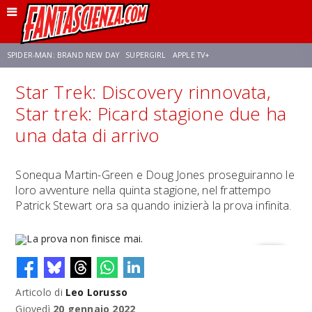
SPIDER-MAN: BRAND NEW DAY
SUPERGIRL
APPLE TV+
Star Trek: Discovery rinnovata,
FRANCO RICCIARDIELLO
ZENDAYA
STAR TREK
AVENGERS: DOOMSDAY
Star trek: Picard stagione due ha
una data di arrivo
NETFLIX
SADIE SINK
CELIA ROSE GOODING
Sonequa Martin-Green e Doug Jones proseguiranno le
loro avventure nella quinta stagione, nel frattempo
Patrick Stewart ora sa quando inizierà la prova infinita.
Articolo di
Leo Lorusso
La prova non finisce mai.
Giovedì
20 gennaio 2022