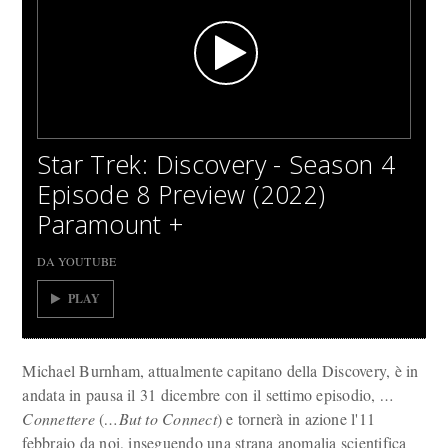
Star Trek: Discovery - Season 4
Episode 8 Preview (2022)
Paramount +
DA YOUTUBE
PLAY
Michael Burnham, attualmente capitano della Discovery, è in
andata in pausa il 31 dicembre con il settimo episodio,
…
Connettere
(
…But to Connect
) e tornerà in azione l'11
febbraio da noi, inseguendo una strana anomalia scientifica