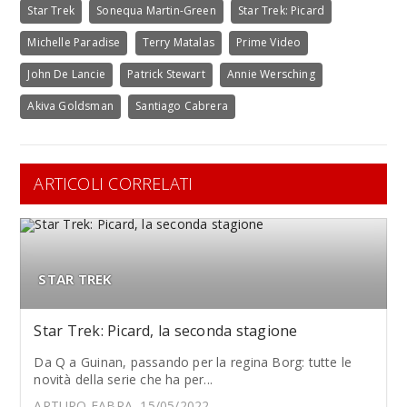
Star Trek
Sonequa Martin-Green
Star Trek: Picard
Michelle Paradise
Terry Matalas
Prime Video
John De Lancie
Patrick Stewart
Annie Wersching
Akiva Goldsman
Santiago Cabrera
ARTICOLI CORRELATI
STAR TREK
Star Trek: Picard, la seconda stagione
Da Q a Guinan, passando per la regina Borg: tutte le
novità della serie che ha per...
ARTURO FABRA, 15/05/2022