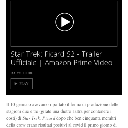
Star Trek: Picard S2 - Trailer
Ufficiale | Amazon Prime Video
DA YOUTUBE
PLAY
Il 10 gennaio avevamo riportato il fermo di produzione delle
stagioni due e tre (girate una dietro l'altra per contenere i
costi) di
Star Trek: Picard
dopo che ben cinquanta membri
della crew erano risultati positivi al covid il primo giorno di