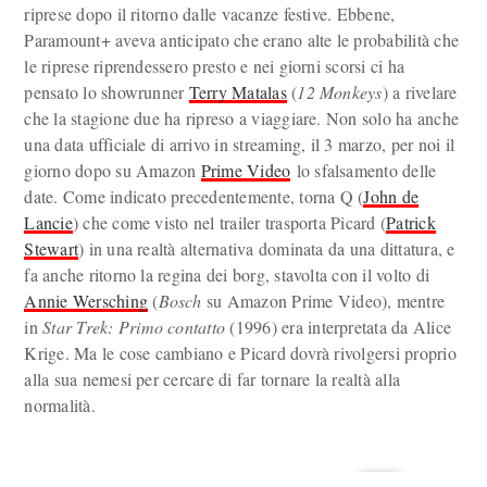
riprese dopo il ritorno dalle vacanze festive. Ebbene,
Paramount+ aveva anticipato che erano alte le probabilità che
le riprese riprendessero presto e nei giorni scorsi ci ha
pensato lo showrunner
Terry Matalas
(
12 Monkeys
) a rivelare
che la stagione due ha ripreso a viaggiare. Non solo ha anche
una data ufficiale di arrivo in streaming, il 3 marzo, per noi il
giorno dopo su Amazon
Prime Video
lo sfalsamento delle
date. Come indicato precedentemente, torna Q (
John de
Lancie
) che come visto nel trailer trasporta Picard (
Patrick
Stewart
) in una realtà alternativa dominata da una dittatura, e
fa anche ritorno la regina dei borg, stavolta con il volto di
Annie Wersching
(
Bosch
su Amazon Prime Video), mentre
in
Star Trek: Primo contatto
(1996) era interpretata da Alice
Krige. Ma le cose cambiano e Picard dovrà rivolgersi proprio
alla sua nemesi per cercare di far tornare la realtà alla
normalità.